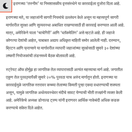
रोजी इराणच्या ‘तस्नीम’ या निमशासकीय वृत्तसंस्थेने या कारवाईला दुजोरा दिला आहे.
इराणच्या मते, या जहाजांनी सागरी नियमांचे उल्लंघन केले असून या महत्त्वपूर्ण सागरी
मार्गावरील सुरक्षा आणि सुव्यवस्था अबाधित राखण्यासाठी ही कारवाई करण्यात आली आहे.
मात्र, अमेरिकेने याला ‘चाचेगिरी’ आणि ‘ब्लॅकमेलिंग’ असे म्हटले आहे. ही जहाजे
कोणत्या देशांची आहेत, याबाबत अद्याप अधिकृत माहिती समोर आलेली नाही. दरम्यान,
ब्रिटन आणि फ्रान्सने या मार्गावरील व्यापारी जहाजांच्या सुरक्षेसाठी सुमारे ३० देशांच्या
लष्करी नियोजकांची लंडनमध्ये बैठक बोलावली आहे.
स्ट्रेयट ऑफ होर्मुझ हा जागतिक तेल व्यापारासाठी अत्यंत महत्त्वाचा मार्ग आहे. जगातील
एकूण तेल पुरवठ्यापैकी सुमारे २०% पुरवठा याच अरुंद मार्गातून होतो. इराणच्या या
कारवाईमुळे जागतिक स्तरावर कच्च्या तेलाच्या किमती पुन्हा एकदा वधारण्याची शक्यता
असून, यामुळे जागतिक अर्थव्यवस्थेवर मंदीचे सावट येण्याची भीती तज्ज्ञांनी व्यक्त केली
आहे. अमेरिकेचे अध्यक्ष डोनाल्ड ट्रम्प यांनी इराणवर आर्थिक नाकेबंदी अधिक कडक
करण्याचे संकेत दिले आहेत.