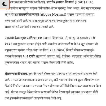
दिलासादायक बातमी समोर आली आहे.
भारतीय हवामान विभागाने (IMD)
२०२६
सालासाठीचा मान्सूनचा पहिला दीर्घकालीन अंदाज प्रसिद्ध केला असून, यंदा महाराष्ट्रासह
संपूर्ण देशात
सरासरीपेक्षा जास्त (Above Normal)
पाऊस पडण्याची शक्यता
वर्तवण्यात आली आहे. या अंदाजामुळे खरीप हंगामाच्या पूर्वतयारीला लागलेल्या
शेतकऱ्यांमध्ये आनंदाचे वातावरण पसरले आहे.
पावसाचे वेळापत्रक आणि प्रमाण:
हवामान विभागाच्या मते, मान्सून केरळमध्ये
३१ मे
२०२६
च्या सुमारास दाखल होईल आणि त्यानंतर साधारणपणे
७ ते १० जून
दरम्यान तो
महाराष्ट्रात प्रवेश करेल. यंदा ‘ला निना’ (La Nina) स्थिती पोषक असल्यामुळे
पावसाचे प्रमाण
१०६ टक्के
राहण्याची शक्यता आहे. विशेषतः मराठवाडा आणि विदर्भातील
दुष्काळग्रस्त भागांना यंदा चांगला पाऊस मिळण्याची चिन्हे आहेत.
शेतकऱ्यांसाठी सल्ला:
कृषी विभागाने शेतकऱ्यांना आगाऊ तयारी करण्याचे आवाहन केले
आहे. पाऊस समाधानकारक असणार असला, तरी हवामान विभागाने सुरुवातीच्या टप्प्यात
पिकांचे नियोजन करताना पाण्याचा निचरा होणाऱ्या जमिनीची निवड करण्याचा सल्ला दिला
आहे. यंदाचा मान्सून वेळेवर येणार असल्याने वेळेत पेरण्या पूर्ण झाल्यास उत्पादनात मोठी
वाढ होण्याची शक्यता कृषी तज्ज्ञांनी व्यक्त केली आहे.