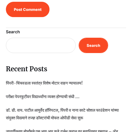
Search
Search
Recent Posts
पिंपरी-चिंचवडला स्वतंत्र विशेष मोटार वाहन न्यायालय!
परीक्षा पेपरफुटीवर विद्यार्थ्यांना व्यक्त होण्याची संधी ….
डॉ. डी. वाय. पाटील आयुर्वेद हॉस्पिटल, पिंपरी व नाना काटे सोशल फाउंडेशन यांच्या
संयुक्त विद्यमाने तज्ज्ञ डॉक्टरांची मोफत ओपीडी सेवा सुरू
उपवर्गीकरण मोर्चांमुळे एस आय आर कडे दुर्लक्ष कराल तर मताधिकार गमवाल – ॲड.