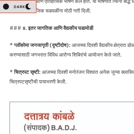
विचारप्रवर्तक आणि ऐतिहासिक भाषण केले होते. या भाषणात त्यांनी बौद्
DARK
भारताच्या सामाजिक चळवळींना मोठी गती दिली.
###
४. इतर जागतिक आणि वैद्यकीय घडामोडी
*
ग्लॉकोमा जनजागृती (दृष्टीदोष):
आजच्या दिवशी वैद्यकीय क्षेत्रात 
करण्यासाठी जगभरात विविध आरोग्य शिबिरांचे आयोजन केले जाते.
*
चित्रपट सृष्टी:
आजच्या दिवशी मनोरंजन विश्वात अनेक जुन्या क्लासिक 
चित्रपटसृष्टीची पायाभरणी केली.