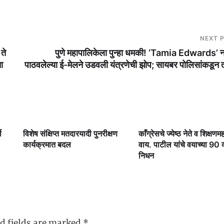
NEXT 
ते
पुणे महापालिकेला पुन्हा धमकी! ‘Tamia Edwards’ न
ा
पाठवलेल्या ई-मेलने उडवली यंत्रणेची झोप; सायबर पोलिसांकडून
ी
विशेष संक्षिप्त मतदारयादी पुनरीक्षण
काँग्रेसचे ज्येष्ठ नेते व शिक्षणमह
कार्यक्रमात बदल
वाय. पाटील यांचे वयाच्या 90 व्य
निधन
d fields are marked
*