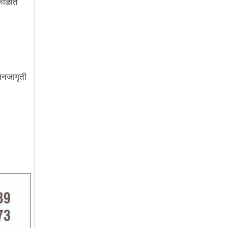
 काळात
 जनजागृती