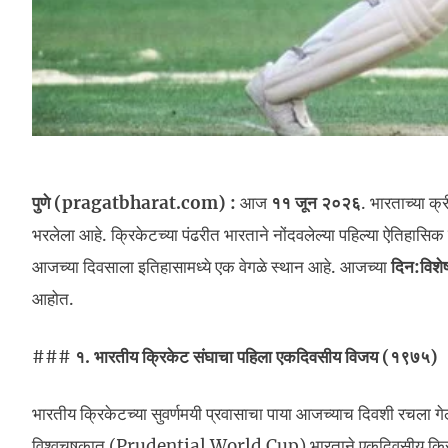
पुणे (pragatbharat.com) :
आज
११ जून २०२६
. भारताच्या क्
भरलेला आहे. क्रिकेटच्या पंढरीत भारताने नोंदवलेल्या पहिल्या ऐतिहासिक व
आजच्या दिवसाला इतिहासामध्ये एक वेगळे स्थान आहे. आजच्या
दिन:विशे
आहोत.
###
१. भारतीय क्रिकेट संघाचा पहिला एकदिवसीय विजय (१९७५)
भारतीय क्रिकेटच्या सुवर्णमयी प्रवासाचा पाया आजच्याच दिवशी रचला गे
विश्वचषकात (Prudential World Cup) भारताने एकदिवसीय क्रि