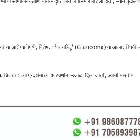
ध धम्माचा सामाजिक आणि नैतिक दृष्टिकोन जगासमोर मांडला होता, ज्याने पुढील
डोळ्यांच्या आरोग्याविषयी, विशेषतः ‘काचबिंदू’ (Glaucoma) या आजाराविषयी
चित्रपटांच्या प्रदर्शनाच्या आठवणींना उजाळा दिला जातो, ज्यांनी भारतीय