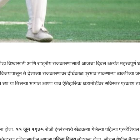
रीडा विश्वासाठी आणि राष्ट्रीय राजकारणासाठी आजचा दिवस अत्यंत महत्त्वपूर्ण 
िजयापासून ते देशाच्या राजकारणावर दीर्घकाळ प्रभाव टाकणाऱ्या व्यक्तींच्या जन्
ष
च्या या तिसऱ्या भागात आपण याच ऐतिहासिक घडामोडींवर सविस्तर प्रकाश 
ला होता.
११ जून १९७५
रोजी इंग्लंडमध्ये खेळवल्या गेलेल्या पहिल्या प्रुडेंशियल
केटच्या इतिहासातील आपला
पहिला विजय
नोंदवला होता. लीड्स येथील मैदान