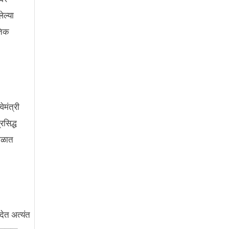
ल्या
तिक
ेमंत्री
रसिद्ध
काळात
देत अत्यंत