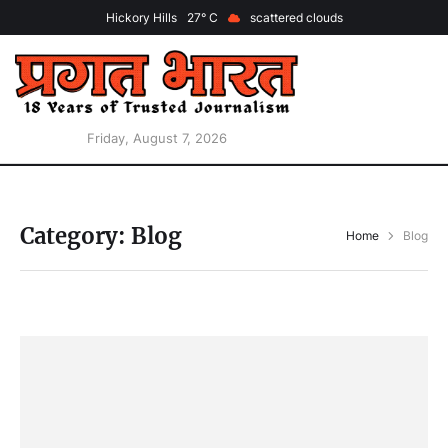
Hickory Hills
27
scattered clouds
Friday, August 7, 2026
Category:
Blog
Home
Blog