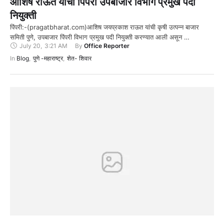
आशिष राऊत यांची पिंपरी उपबाजार विभाग प्रमुख पदी
नियुक्ती
पिंपरी:-(pragatbharat.com)आशिष जयप्रकाश राऊत यांची कृषी उत्पन्न बाजार
समिती पुणे, उपबाजार पिंपरी विभाग प्रमुख पदी नियुक्ती करण्यात आली असून …
July 20
,
3:21 AM
By 
Office Reporter
In 
Blog
,
पुणे -महाराष्ट्र
,
शेत- शिवार