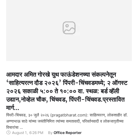
आमदार अमित गोरखे युथ फाऊंडेशनच्या संकल्पनेतून
‘साहित्यरत्न दौड २०२६’ पिंपरी-चिंचवडमध्ये; २ ऑगस्ट
२०२६ सकाळी ५:०० ते १०:०० वा. स्थळ: बर्ड व्हॅली
उद्यान,नोव्हेल चौक, चिंचवड, पिंपरी-चिंचवड.प्रस्तावित
मार्ग…
पिंपरी-चिंचवड, ३० जुलै २०२६ (pragatbharat.com): साहित्यरत्न, लोकशाहीर डॉ.
अण्णाभाऊ साठे यांच्या जयंतीनिमित्त त्यांच्या समतावादी, परिवर्तनवादी व लोकजागृतीच्या
विचारांचा …
August 1
,
6:26 PM
By 
Office Reporter