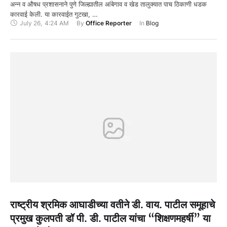
अन्न व औषध प्रशासनाने पुणे जिल्ह्यातील आंबेगाव व खेड तालुक्यात पाच ठिकाणी धडक
कारवाई केली. या कारवाईत गुटखा, …
July 26
,
4:24 AM
By 
Office Reporter
In 
Blog
राष्ट्रीय श्रमिक आघाडीच्या वतीने डी. वाय. पाटील समूहाचे
प्रमुख कुलपती डॉ पी. डी. पाटील यांचा “शिक्षणमहर्षी” या