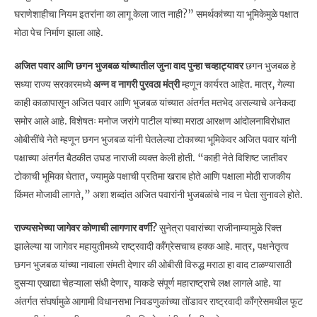
घराणेशाहीचा नियम इतरांना का लागू केला जात नाही?” समर्थकांच्या या भूमिकेमुळे पक्षात
मोठा पेच निर्माण झाला आहे.
अजित पवार आणि छगन भुजबळ यांच्यातील जुना वाद पुन्हा चव्हाट्यावर
छगन भुजबळ हे
सध्या राज्य सरकारमध्ये
अन्न व नागरी पुरवठा मंत्री
म्हणून कार्यरत आहेत. मात्र, गेल्या
काही काळापासून अजित पवार आणि भुजबळ यांच्यात अंतर्गत मतभेद असल्याचे अनेकदा
समोर आले आहे. विशेषतः मनोज जरांगे पाटील यांच्या मराठा आरक्षण आंदोलनाविरोधात
ओबीसींचे नेते म्हणून छगन भुजबळ यांनी घेतलेल्या टोकाच्या भूमिकेवर अजित पवार यांनी
पक्षाच्या अंतर्गत बैठकीत उघड नाराजी व्यक्त केली होती. “काही नेते विशिष्ट जातीवर
टोकाची भूमिका घेतात, ज्यामुळे पक्षाची प्रतिमा खराब होते आणि पक्षाला मोठी राजकीय
किंमत मोजावी लागते,” अशा शब्दांत अजित पवारांनी भुजबळांचे नाव न घेता सुनावले होते.
राज्यसभेच्या जागेवर कोणाची लागणार वर्णी?
सुनेत्रा पवारांच्या राजीनाम्यामुळे रिक्त
झालेल्या या जागेवर महायुतीमध्ये राष्ट्रवादी काँग्रेसचाच हक्क आहे. मात्र, पक्षनेतृत्व
छगन भुजबळ यांच्या नावाला संमती देणार की ओबीसी विरुद्ध मराठा हा वाद टाळण्यासाठी
दुसऱ्या एखाद्या चेहऱ्याला संधी देणार, याकडे संपूर्ण महाराष्ट्राचे लक्ष लागले आहे. या
अंतर्गत संघर्षामुळे आगामी विधानसभा निवडणुकांच्या तोंडावर राष्ट्रवादी काँग्रेसमधील फूट