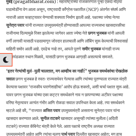
मुंबई (pragatbharat.com) :
महाराष्ट्राच्या राजकारणात पुन्हा एकदा मोठ्या
घडामोडींना वेग आला असून, राष्ट्रवादी काँग्रेस पक्षातील (NCP) अंतर्गत संघर्ष आणि
नाराजी आता चव्हाट्यावर येण्याची शक्यता निर्माण झाली आहे. पक्षाच्या ज्येष्ठ नेत्या
सुनेत्रा पवार
यांनी राज्यात उपमुख्यमंत्री होण्यासाठी आपल्या राज्यसभा खासदारकीचा
राजीनामा दिल्यामुळे रिक्त झालेल्या जागेवर आता ज्येष्ठ नेते
छगन भुजबळ
यांनी आपली
वर्णी लागावी यासाठी पडद्यामागून जोरदार हालचाली आणि लॉबिंग सुरू केल्याची विश्वासार्ह
माहिती समोर आली आहे. एवढेच नव्हे तर, आपले पुतणे
समीर भुजबळ
यांनाही राज्य
मंत्रिमंडळात स्थान मिळावे, यासाठी छगन भुजबळ आग्रही असल्याचे समजते.
‘इतर नेत्यांची मुलं-मुली चालतात, मग आम्हीच का नाही?’ भुजबळ समर्थकांचा रोखठोक
सवाल
छगन भुजबळ हे स्वतः राज्यसभेवर गेल्यास आणि त्यांच्या पुतण्याला राज्यात मंत्री
केल्यास पक्षावर ‘राजकीय घराणेशाहीचा’ आरोप होऊ शकतो, अशी चर्चा पक्षात सुरू आहे.
यावर छगन भुजबळ यांच्या एका कट्टर समर्थकाने नाव न छापण्याच्या अटीवर पक्षाच्या
वरिष्ठ नेतृत्वावर अत्यंत गंभीर आणि रोकडा सवाल उपस्थित केला आहे. त्या समर्थकाने
म्हटले आहे की, “राज्यात
अजित पवार
उपमुख्यमंत्री असताना सुनेत्रा पवार यांना
खासदार करण्यात आले.
सुनील तटकरे
खासदार असूनही त्यांच्या मुलीला (अदिती
तटकरे) राज्यात कॅबिनेट मंत्री केले गेले. आता पक्षाचे राष्ट्रीय अध्यक्ष राज्यात
उपमुख्यमंत्री आहेत आणि त्यांचा मुलगा
पार्थ पवार
दिल्लीत खासदार आहेत; मग हाच