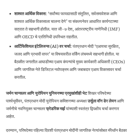
शाश्वत आर्थिक विकास:
‘सर्वांच्या फायद्यासाठी संतुलित, सर्वसमावेशक आणि
शाश्वत आर्थिक विकासाला चालना देणे’ या संकल्पनेवर आधारित कार्यगटाच्या
सत्रात ते सहभागी होतील. यात जी-७ देश, आंतरराष्ट्रीय नाणेनिधी (IMF)
आणि OECD चे प्रतिनिधी उपस्थित राहतील.
आर्टिफिशियल इंटेलिजन्स (AI) वर चर्चा:
पंतप्रधान मोदी ‘एआयचा सुरक्षित,
जलद आणि प्रभावी वापर’ या विषयावरील वर्किंग लंचमध्ये सहभागी होतील. या
बैठकीत जगातील आघाडीच्या एआय कंपन्यांचे मुख्य कार्यकारी अधिकारी (CEOs)
आणि जागतिक नेते डिजिटल नवोपक्रम आणि जबाबदार एआय विकासावर चर्चा
करतील.
जर्मन चान्सलर आणि युरोपियन युनियनच्या प्रमुखांशीही भेट
शिखर परिषदेच्या
पार्श्वभूमीवर, पंतप्रधान मोदी युरोपियन कमिशनच्या अध्यक्षा
उर्सुला वॉन डेर लेयन
आणि
जर्मनीचे नवनियुक्त चान्सलर
फ्रेडरिक मर्झ
यांच्याशी स्वतंत्र द्विपक्षीय चर्चा करणार
आहेत.
दरम्यान, परिषदेच्या पहिल्या दिवशी पंतप्रधान मोदींनी जागतिक नेत्यांसोबत मॅरेथॉन बैठका