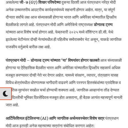
असलेल्या
जी-७ (G7) शिखर परिषदेच्या
दुसऱ्या दिवशी आज पंतप्रधान नरेंद्र मोदी
अनेक उच्चस्तरीय आउटरीच कार्यक्रमांमध्ये सहभागी होणार आहेत. मात्र, या संपूर्ण
दौऱ्यात सर्वांचे लक्ष आज संध्याकाळी होणाऱ्या भारत आणि अमेरिका यांच्यातील द्विपक्षीय
बैठकीकडे लागले आहे. पंतप्रधान मोदी आणि अमेरिकेचे राष्ट्राध्यक्ष
डोनाल्ड ट्रम्प
यांच्यात आज विशेष चर्चा होणार आहे. फेब्रुवारी २०२५ मध्ये वॉशिंग्टन डी.सी. येथे
झालेल्या भेटीनंतर दोन्ही नेत्यांमधील ही पहिलीच समोरासमोर भेट असून, याकडे जागतिक
राजकीय वर्तुळाचे बारीक लक्ष आहे.
पंतप्रधान मोदी – डोनाल्ड ट्रम्प यांच्यात ‘या’ विषयांवर होणार खलबते
आज संध्याकाळी
होणाऱ्या या ऐतिहासिक बैठकीत भारत आणि अमेरिका यांच्यातील द्विपक्षीय सहकार्य अधिक
मजबूत करण्यावर दोन्ही नेते भर देणार आहेत. यामध्ये संरक्षण, व्यापार, तंत्रज्ञान यासह
विविध क्षेत्रांमधील धोरणात्मक भागीदारी वाढवणे आणि परस्पर हितसंबंधांच्या प्रादेशिक व
जागतिक मुद्द्यांवर सखोल चर्चा होण्याची शक्यता आहे. जागतिक आव्हानांना तोंड देण्यात
नवी दिल्लीची भूमिका दिवसेंदिवस मजबूत होत असताना, ही बैठक अत्यंत महत्त्वपूर्ण मानली
जात आहे.
आर्टिफिशियल इंटेलिजन्स (AI) आणि जागतिक अर्थव्यवस्थेवर विशेष सत्र
पंतप्रधान
मोदी आज इतरही अनेक महत्त्वाच्या सत्रांना संबोधित करणार आहेत: