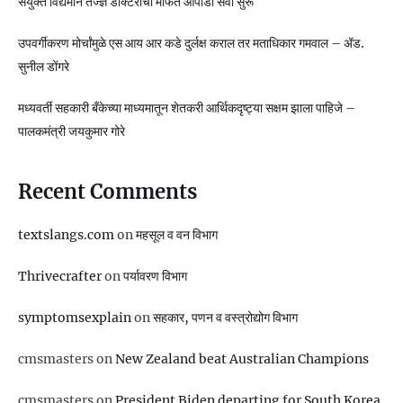
संयुक्त विद्यमाने तज्ज्ञ डॉक्टरांची मोफत ओपीडी सेवा सुरू
उपवर्गीकरण मोर्चांमुळे एस आय आर कडे दुर्लक्ष कराल तर मताधिकार गमवाल – ॲड.
सुनील डोंगरे
मध्यवर्ती सहकारी बँकेच्या माध्यमातून शेतकरी आर्थिकदृष्ट्या सक्षम झाला पाहिजे –
पालकमंत्री जयकुमार गोरे
Recent Comments
textslangs.com
on
महसूल व वन विभाग
Thrivecrafter
on
पर्यावरण विभाग
symptomsexplain
on
सहकार, पणन व वस्‍त्रोद्योग विभाग
cmsmasters
on
New Zealand beat Australian Champions
cmsmasters
on
President Biden departing for South Korea