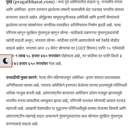
मुंबई (pragatbharat.com) :
मध्य पूर्व आशियातील वाढता भू-राजकीय तणाव
आणि अमेरिका-इराण दरम्यान झालेल्या लष्करी चकमकीचे थेट पडसाद भारतीय सराफा
बाजारात उमटले आहेत. होर्मुझच्या सामुद्रधुनीजवळ अमेरिकी आणि इराणी सैन्यांमध्ये
झालेल्या ताज्या संघर्षानंतर जागतिक पातळीवर अनिश्चितता निर्माण झाली आहे. याचा
परिणाम म्हणून सुरक्षित गुंतवणूक म्हणून सोन्या-चांदीकडे पाहणाऱ्या गुंतवणूकदारांची
खरेदी वाढली असून, भारतात सोन्या-चांदीच्या दरांनी आतापर्यंतचे सर्व रेकॉर्ड मोडीत
काढले आहेत. भारतात आज २४ कॅरेट सोन्याचा दर (GST शिवाय) प्रति १० ग्रॅमसाठी
तब्बल
१ लाख ५८ हजार ४४० रुपयांवर
पोहोचला आहे, तर चांदीचा दर प्रति किलो
२
लाख ७२ हजार ६५० रुपयांवर
गेला आहे.
दरवाढीची मुख्य कारणे:
गेल्या तीन महिन्यांपासून अमेरिका-इराण शांतता कराराबाबत
अनिश्चितता कायम आहे. त्यातच अमेरिकेने इराणवर केलेल्या ताज्या हल्ल्यामुळे परिस्थिती
अधिक नाजूक बनली आहे. आंतरराष्ट्रीय बाजारात अमेरिकन डॉलर मजबूत झाल्यामुळे
भारतीय रुपया कमालीचा कमकुवत झाला आहे, परिणामी भारतात सोन्याची आयात प्रचंड
महागली आहे. आखाती देशांमधील या युद्धजन्य परिस्थितीमुळे कच्च्या तेलाच्या किमती आणि
आंतरराष्ट्रीय महागाई वाढत असल्याने गुंतवणूकदारांचा कल सोन्यात सुरक्षित गुंतवणूक
करण्याकडे वाढला आहे.