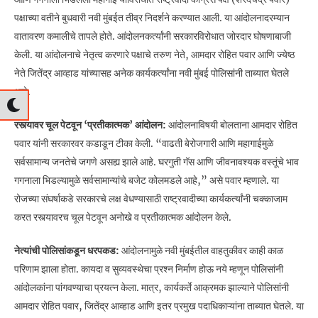
पक्षाच्या वतीने बुधवारी नवी मुंबईत तीव्र निदर्शने करण्यात आली. या आंदोलनादरम्यान
वातावरण कमालीचे तापले होते. आंदोलनकर्त्यांनी सरकारविरोधात जोरदार घोषणाबाजी
केली. या आंदोलनाचे नेतृत्व करणारे पक्षाचे तरुण नेते, आमदार रोहित पवार आणि ज्येष्ठ
नेते जितेंद्र आव्हाड यांच्यासह अनेक कार्यकर्त्यांना नवी मुंबई पोलिसांनी ताब्यात घेतले
आहे.
रस्त्यावर चूल पेटवून ‘प्रतीकात्मक’ आंदोलन:
आंदोलनाविषयी बोलताना आमदार रोहित
पवार यांनी सरकारवर कडाडून टीका केली. “वाढती बेरोजगारी आणि महागाईमुळे
सर्वसामान्य जनतेचे जगणे असह्य झाले आहे. घरगुती गॅस आणि जीवनावश्यक वस्तूंचे भाव
गगनाला भिडल्यामुळे सर्वसामान्यांचे बजेट कोलमडले आहे,” असे पवार म्हणाले. या
रोजच्या संघर्षाकडे सरकारचे लक्ष वेधण्यासाठी राष्ट्रवादीच्या कार्यकर्त्यांनी चक्काजाम
करत रस्त्यावरच चूल पेटवून अनोखे व प्रतीकात्मक आंदोलन केले.
नेत्यांची पोलिसांकडून धरपकड:
आंदोलनामुळे नवी मुंबईतील वाहतुकीवर काही काळ
परिणाम झाला होता. कायदा व सुव्यवस्थेचा प्रश्न निर्माण होऊ नये म्हणून पोलिसांनी
आंदोलकांना पांगवण्याचा प्रयत्न केला. मात्र, कार्यकर्ते आक्रमक झाल्याने पोलिसांनी
आमदार रोहित पवार, जितेंद्र आव्हाड आणि इतर प्रमुख पदाधिकाऱ्यांना ताब्यात घेतले. या