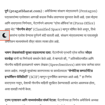
पुणे (pragatbharat.com) :
अमेरिकेच्या संरक्षण मंत्रालयाने (Pentagon)
पत्रकारांच्या प्रवेशावर आणखी कडक निर्बंध लादण्यास सुरुवात केली आहे. एका मोठ्या
आणि वादग्रस्त निर्णयात, पेंटागॉनने आपल्या ‘प्रेस ऑफिस’ला (Press Office)
आता थेट
‘गोपनीय क्षेत्र’
(Classified Space) म्हणून घोषित केले असून, तिथे
पत्रकारांना प्रवेश देण्यास पूर्णपणे बंदी घातली आहे. संरक्षण मंत्रालयाच्या या पावलामुळे
अमेरिकन माध्यमांमध्ये तीव्र संताप व्यक्त होत आहे.
भाषण लेखकांसाठी सुरक्षा वाढवल्याचा दावा:
पेंटागॉनचे प्रभारी प्रेस सचिव
जोएल
वाल्डेझ
यांनी या निर्णयाचे समर्थन केले आहे. ते म्हणाले की, “अतिसंवेदनशील आणि
गोपनीय माहिती हाताळणारे भाषण लेखक (Speechwriters) आता याच जागेचा वापर
करत आहेत. त्यामुळे सुरक्षेच्या कारणास्तव या कार्यालयाला
‘सेन्सेटिव्ह कम्पार्टमेंटेड
इन्फॉर्मेशन फॅसिलिटी’
(SCIF) म्हणून पुनर्गोषित करण्यात आले आहे.” हा निर्णय
वादग्रस्त नसून, देशाची गोपनीय माहिती सुरक्षित ठेवण्यासाठी अत्यंत आवश्यक होता,
असा दावाही त्यांनी केला.
ट्रम्प प्रशासन आणि माध्यमांमधील संघर्ष पेटला:
पेंटागॉनचा हा निर्णय अमेरिकेचे अध्यक्ष