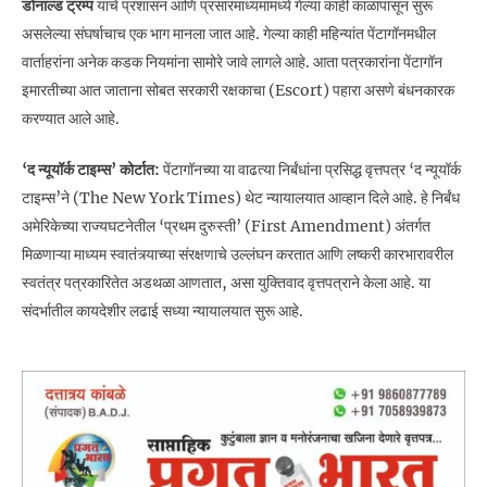
डोनाल्ड ट्रम्प
यांचे प्रशासन आणि प्रसारमाध्यमांमध्ये गेल्या काही काळापासून सुरू
असलेल्या संघर्षाचाच एक भाग मानला जात आहे. गेल्या काही महिन्यांत पेंटागॉनमधील
वार्ताहरांना अनेक कडक नियमांना सामोरे जावे लागले आहे. आता पत्रकारांना पेंटागॉन
इमारतीच्या आत जाताना सोबत सरकारी रक्षकाचा (Escort) पहारा असणे बंधनकारक
करण्यात आले आहे.
‘द न्यूयॉर्क टाइम्स’ कोर्टात:
पेंटागॉनच्या या वाढत्या निर्बंधांना प्रसिद्ध वृत्तपत्र ‘द न्यूयॉर्क
टाइम्स’ने (The New York Times) थेट न्यायालयात आव्हान दिले आहे. हे निर्बंध
अमेरिकेच्या राज्यघटनेतील ‘प्रथम दुरुस्ती’ (First Amendment) अंतर्गत
मिळणाऱ्या माध्यम स्वातंत्र्याच्या संरक्षणाचे उल्लंघन करतात आणि लष्करी कारभारावरील
स्वतंत्र पत्रकारितेत अडथळा आणतात, असा युक्तिवाद वृत्तपत्राने केला आहे. या
संदर्भातील कायदेशीर लढाई सध्या न्यायालयात सुरू आहे.