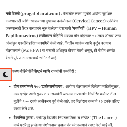
नवी दिल्ली (pragatbharat.com) :
देशातील तरुण मुलींचे आरोग्य सुरक्षित
करण्यासाठी आणि गर्भाशयाच्या मुखाच्या कर्करोगाला (Cervical Cancer) प्रतिबंध
करण्यासाठी केंद्र सरकारने सुरू केलेल्या देशव्यापी
‘एचपीव्ही’ (HPV – Human
Papillomavirus) लसीकरण मोहिमेने
अवघ्या तीन महिन्यांत ५० लाख डोसचा टप्पा
ओलांडून एक ऐतिहासिक कामगिरी केली आहे. केंद्रीय आरोग्य आणि कुटुंब कल्याण
मंत्रालयाने (MoHFW) या यशाची अधिकृत घोषणा केली असून, ही मोहीम अत्यंत
वेगाने पुढे जात असल्याचे सांगितले आहे.
लसीकरण मोहिमेची वैशिष्ट्ये आणि राज्यांची कामगिरी :
दोन राज्यांमध्ये १०० टक्के लसीकरण :
आरोग्य मंत्रालयाने दिलेल्या माहितीनुसार,
मध्य प्रदेश आणि गुजरात या राज्यांनी आपल्या राज्यातील निर्धारित वयोगटातील
मुलींचे १०० टक्के लसीकरण पूर्ण केले आहे. तर मिझोराम राज्याने ९३ टक्के उद्दिष्ट
साध्य केले आहे.
वैज्ञानिक पुरावा :
प्रसिद्ध वैद्यकीय नियतकालिक ‘द लॅन्सेट’ (The Lancet)
मध्ये प्रसिद्ध झालेल्या संशोधनाचा हवाला देत मंत्रालयाने स्पष्ट केले आहे की,