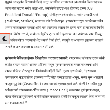
युद्धाचे ढग तुर्तास विरण्याची चिन्हे असून जागतिक स्तरावरून एक अत्यंत दिलासादायक
आणि मोठी बातमी समोर आली आहे. अमेरिकेचे राष्ट्राध्यक्ष डोनाल्ड ट्रम्प (US
President Donald Trump) यांनी इराणवरील संभाव्य नवीन लष्करी हल्ले
(Military Strikes) अचानक मागे घेतले आहेत. इराणसोबत सुरू असलेल्या चर्चेत
अत्यंत सकारात्मक प्रगती आणि यश आल्याचा हवाला देत ट्रम्प यांनी हा महत्त्वाचा निर्णय
घेतला. विशेष म्हणजे, काही तासांपूर्वीच ट्रम्प यांनी इराणच्या तेल उद्योगावर ताबा मिळवून
युद्ध अधिक तीव्र करण्याची थेट धमकी दिली होती, त्यामुळे या अचानक झालेल्या बदलाने
जागतिक राजकारणात खळबळ उडाली आहे.
युरोपमध्ये विकेंडला होणार ऐतिहासिक करारावर स्वाक्षरी:
राष्ट्राध्यक्ष डोनाल्ड ट्रम्प यांनी
व्हाईट हाऊस मधील ‘ओव्हल ऑफिस’ मधून प्रसारमाध्यमांशी संवाद साधताना आणि
सोशल मीडिया पोस्टद्वारे या निर्णयाची माहिती दिली. ट्रम्प म्हणाले की, “इराणच्या
उच्चस्तरीय नेतृत्वासोबत झालेल्या चर्चेत मोठी प्रगती झाली असून, सध्या सुरू असलेली
नाजूक युद्धबंदी (Ceasefire) वाढवण्यावरही एकमत झाले आहे. दोन्ही देशांमधील युद्ध
अधिकृतपणे संपवण्याचा अंतिम करार (Peace Deal) जवळपास पूर्ण झाला असून,
येत्या विकेंडला युरोपमध्ये या ऐतिहासिक करारावर दोन्ही देशांकडून स्वाक्षरी केली जाण्याची
दाट शक्यता आहे.”