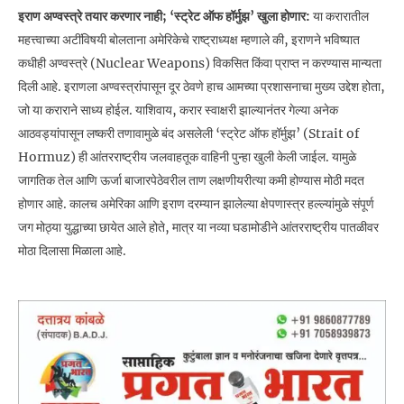
इराण अण्वस्त्रे तयार करणार नाही; ‘स्ट्रेट ऑफ हॉर्मुझ’ खुला होणार:
या करारातील
महत्त्वाच्या अटींविषयी बोलताना अमेरिकेचे राष्ट्राध्यक्ष म्हणाले की, इराणने भविष्यात
कधीही अण्वस्त्रे (Nuclear Weapons) विकसित किंवा प्राप्त न करण्यास मान्यता
दिली आहे. इराणला अण्वस्त्रांपासून दूर ठेवणे हाच आमच्या प्रशासनाचा मुख्य उद्देश होता,
जो या कराराने साध्य होईल. याशिवाय, करार स्वाक्षरी झाल्यानंतर गेल्या अनेक
आठवड्यांपासून लष्करी तणावामुळे बंद असलेली ‘स्ट्रेट ऑफ हॉर्मुझ’ (Strait of
Hormuz) ही आंतरराष्ट्रीय जलवाहतूक वाहिनी पुन्हा खुली केली जाईल. यामुळे
जागतिक तेल आणि ऊर्जा बाजारपेठेवरील ताण लक्षणीयरीत्या कमी होण्यास मोठी मदत
होणार आहे. कालच अमेरिका आणि इराण दरम्यान झालेल्या क्षेपणास्त्र हल्ल्यांमुळे संपूर्ण
जग मोठ्या युद्धाच्या छायेत आले होते, मात्र या नव्या घडामोडीने आंतरराष्ट्रीय पातळीवर
मोठा दिलासा मिळाला आहे.