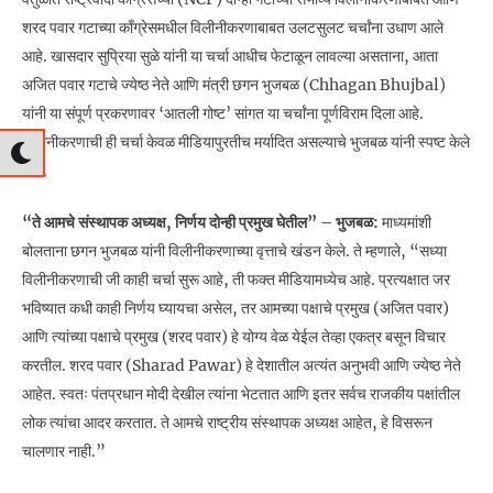
शरद पवार गटाच्या काँग्रेसमधील विलीनीकरणाबाबत उलटसुलट चर्चांना उधाण आले
आहे. खासदार सुप्रिया सुळे यांनी या चर्चा आधीच फेटाळून लावल्या असताना, आता
अजित पवार गटाचे ज्येष्ठ नेते आणि मंत्री छगन भुजबळ (Chhagan Bhujbal)
यांनी या संपूर्ण प्रकरणावर ‘आतली गोष्ट’ सांगत या चर्चांना पूर्णविराम दिला आहे.
विलीनीकरणाची ही चर्चा केवळ मीडियापुरतीच मर्यादित असल्याचे भुजबळ यांनी स्पष्ट केले
आहे.
“ते आमचे संस्थापक अध्यक्ष, निर्णय दोन्ही प्रमुख घेतील” – भुजबळ:
माध्यमांशी
बोलताना छगन भुजबळ यांनी विलीनीकरणाच्या वृत्ताचे खंडन केले. ते म्हणाले, “सध्या
विलीनीकरणाची जी काही चर्चा सुरू आहे, ती फक्त मीडियामध्येच आहे. प्रत्यक्षात जर
भविष्यात कधी काही निर्णय घ्यायचा असेल, तर आमच्या पक्षाचे प्रमुख (अजित पवार)
आणि त्यांच्या पक्षाचे प्रमुख (शरद पवार) हे योग्य वेळ येईल तेव्हा एकत्र बसून विचार
करतील. शरद पवार (Sharad Pawar) हे देशातील अत्यंत अनुभवी आणि ज्येष्ठ नेते
आहेत. स्वतः पंतप्रधान मोदी देखील त्यांना भेटतात आणि इतर सर्वच राजकीय पक्षांतील
लोक त्यांचा आदर करतात. ते आमचे राष्ट्रीय संस्थापक अध्यक्ष आहेत, हे विसरून
चालणार नाही.”