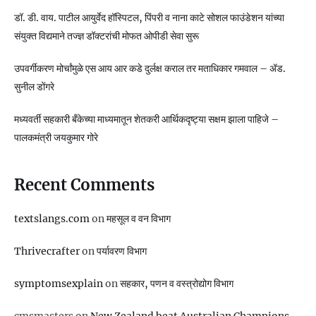
डॉ. डी. वाय. पाटील आयुर्वेद हॉस्पिटल, पिंपरी व नाना काटे सोशल फाउंडेशन यांच्या
संयुक्त विद्यमाने तज्ज्ञ डॉक्टरांची मोफत ओपीडी सेवा सुरू
उपवर्गीकरण मोर्चांमुळे एस आय आर कडे दुर्लक्ष कराल तर मताधिकार गमवाल – ॲड.
सुनील डोंगरे
मध्यवर्ती सहकारी बँकेच्या माध्यमातून शेतकरी आर्थिकदृष्ट्या सक्षम झाला पाहिजे –
पालकमंत्री जयकुमार गोरे
Recent Comments
textslangs.com
on
महसूल व वन विभाग
Thrivecrafter
on
पर्यावरण विभाग
symptomsexplain
on
सहकार, पणन व वस्‍त्रोद्योग विभाग