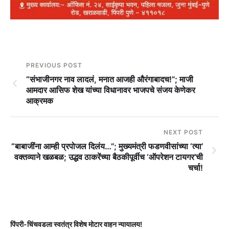
PREVIOUS POST
“संभाजीनगर नाव लादलं, मनात आजही औरंगाबादच!”; माजी
आमदार आसिफ शेख यांच्या विधानावर भाजपचे संजय केणेकर
आक्रमक
NEXT POST
“बाबाजींना आम्ही प्रपोजल दिलंय…”; मुख्यमंत्री फडणवीसांच्या ‘त्या’
वक्तव्याने खळबळ; उद्धव ठाकरेंच्या बैठकीपूर्वीच ‘ऑपरेशन टायगर’ची
चर्चा!
पिंपरी-चिंचवडला स्वतंत्र विशेष मोटार वाहन न्यायालय!
प