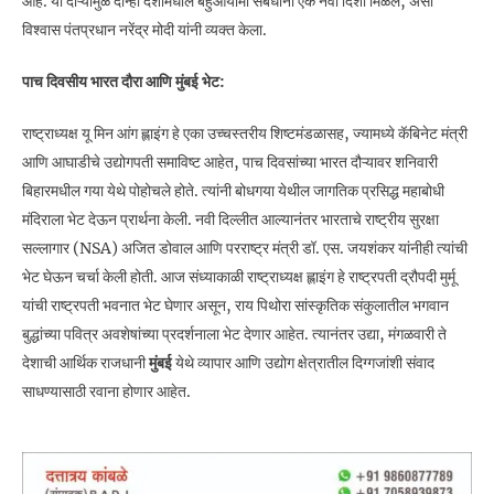
आहे.
या दौऱ्यामुळे दोन्ही देशांमधील बहुआयामी संबंधांना एक नवी दिशा मिळेल, असा
विश्वास पंतप्रधान नरेंद्र मोदी यांनी व्यक्त केला.
पाच दिवसीय भारत दौरा आणि मुंबई भेट:
राष्ट्राध्यक्ष यू मिन आंग ह्लाइंग हे एका उच्चस्तरीय शिष्टमंडळासह, ज्यामध्ये कॅबिनेट मंत्री
आणि आघाडीचे उद्योगपती समाविष्ट आहेत, पाच दिवसांच्या भारत दौऱ्यावर शनिवारी
बिहारमधील गया येथे पोहोचले होते. त्यांनी बोधगया येथील जागतिक प्रसिद्ध महाबोधी
मंदिराला भेट देऊन प्रार्थना केली. नवी दिल्लीत आल्यानंतर भारताचे राष्ट्रीय सुरक्षा
सल्लागार (NSA) अजित डोवाल आणि परराष्ट्र मंत्री डॉ. एस. जयशंकर यांनीही त्यांची
भेट घेऊन चर्चा केली होती. आज संध्याकाळी राष्ट्राध्यक्ष ह्लाइंग हे राष्ट्रपती द्रौपदी मुर्मू
यांची राष्ट्रपती भवनात भेट घेणार असून, राय पिथोरा सांस्कृतिक संकुलातील भगवान
बुद्धांच्या पवित्र अवशेषांच्या प्रदर्शनाला भेट देणार आहेत. त्यानंतर उद्या, मंगळवारी ते
देशाची आर्थिक राजधानी
मुंबई
येथे व्यापार आणि उद्योग क्षेत्रातील दिग्गजांशी संवाद
साधण्यासाठी रवाना होणार आहेत.