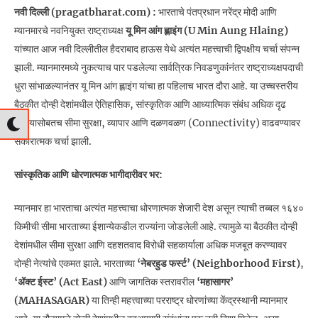
नवी दिल्ली (pragatbharat.com) :
भारताचे पंतप्रधान नरेंद्र मोदी आणि
म्यानमारचे नवनियुक्त राष्ट्राध्यक्ष
यू मिन आंग ह्लाइंग (U Min Aung Hlaing)
यांच्यात आज नवी दिल्लीतील हैदराबाद हाऊस येथे अत्यंत महत्त्वाची द्विपक्षीय चर्चा संपन्न
झाली. म्यानमारमध्ये नुकत्याच पार पडलेल्या सार्वत्रिक निवडणुकांनंतर राष्ट्राध्यक्षपदाची
धुरा सांभाळल्यानंतर यू मिन आंग ह्लाइंग यांचा हा पहिलाच भारत दौरा आहे. या उच्चस्तरीय
बैठकीत दोन्ही देशांमधील ऐतिहासिक, सांस्कृतिक आणि आध्यात्मिक संबंध अधिक दृढ
करण्यासोबतच सीमा सुरक्षा, व्यापार आणि दळणवळण (Connectivity) वाढवण्यावर
सकारात्मक चर्चा झाली.
सांस्कृतिक आणि धोरणात्मक भागीदारीवर भर:
म्यानमार हा भारताचा अत्यंत महत्त्वाचा धोरणात्मक शेजारी देश असून त्याची तब्बल १६४०
किमीची सीमा भारताच्या ईशान्येकडील राज्यांना जोडलेली आहे.
त्यामुळे या बैठकीत दोन्ही
देशांमधील सीमा सुरक्षा आणि दहशतवाद विरोधी सहकार्याला अधिक मजबूत करण्यावर
दोन्ही नेत्यांचे एकमत झाले. भारताच्या
‘नेबरहुड फर्स्ट’ (Neighborhood First)
,
‘ॲक्ट ईस्ट’ (Act East)
आणि जागतिक स्तरावरील
‘महासागर’
(MAHASAGAR)
या तिन्ही महत्त्वाच्या परराष्ट्र धोरणांच्या केंद्रस्थानी म्यानमार