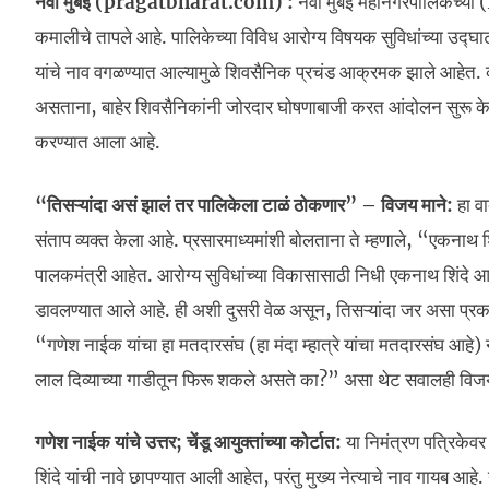
नवी मुंबई (pragatbharat.com) :
नवी मुंबई महानगरपालिकेच्य
कमालीचे तापले आहे. पालिकेच्या विविध आरोग्य विषयक सुविधांच्या उद्घाटन
यांचे नाव वगळण्यात आल्यामुळे शिवसैनिक प्रचंड आक्रमक झाले आहेत. क
असताना, बाहेर शिवसैनिकांनी जोरदार घोषणाबाजी करत आंदोलन सुरू केल
करण्यात आला आहे.
“तिसऱ्यांदा असं झालं तर पालिकेला टाळं ठोकणार” – विजय माने:
हा वा
संताप व्यक्त केला आहे. प्रसारमाध्यमांशी बोलताना ते म्हणाले, “एकनाथ शिंद
पालकमंत्री आहेत. आरोग्य सुविधांच्या विकासासाठी निधी एकनाथ शिंदे 
डावलण्यात आले आहे. ही अशी दुसरी वेळ असून, तिसऱ्यांदा जर असा प्र
“गणेश नाईक यांचा हा मतदारसंघ (हा मंदा म्हात्रे यांचा मतदारसंघ आहे
लाल दिव्याच्या गाडीतून फिरू शकले असते का?” असा थेट सवालही विजय 
गणेश नाईक यांचे उत्तर; चेंडू आयुक्तांच्या कोर्टात:
या निमंत्रण पत्रिकेव
शिंदे यांची नावे छापण्यात आली आहेत, परंतु मुख्य नेत्याचे नाव गायब आहे