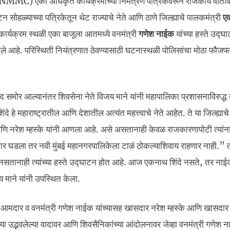
ा (NMMC) एका अधिकृत कार्यक्रमाच्या निमंत्रण पत्रिकेवरून राजकीय वाता
 सोहळ्याच्या पत्रिकेतून थेट राज्याचे नेते आणि ठाणे जिल्ह्याचे पालकमंत्री
एक
ार्यक्रम स्थळी एका बाजूला आतमध्ये वनमंत्री
गणेश नाईक
यांच्या हस्ते उद्घ
े आहे. परिस्थिती नियंत्रणात ठेवण्यासाठी घटनास्थळी पोलिसांचा मोठा फौजफ
द समोर आल्यानंतर शिवसेना नेते विजय माने यांनी महापालिका प्रशासनाविरुद्ध 
े हे महाराष्ट्रातील आणि देशातील अत्यंत महत्त्वाचे नेते आहेत. ते या जिल्ह्याचे
आणि नरेश म्हस्के यांनी आणला आहे. असे असतानाही केवळ राजकारणापोटी त्यांन
कार घडला तर नवी मुंबई महानगरपालिकेला टाळं ठोकल्याशिवाय राहणार नाही.” 
) नसतानाही त्यांच्या हस्ते उद्घाटन होत आहे. आज एकनाथ शिंदे नसते, तर नाई
माने यांनी उपस्थित केला.
र आमदार व वनमंत्री गणेश नाईक यांच्यासह खासदार नरेश म्हस्के आणि खासदार 
. या उद्भवलेल्या वादावर आणि शिवसैनिकांच्या आंदोलनावर जेव्हा वनमंत्री गणेश न