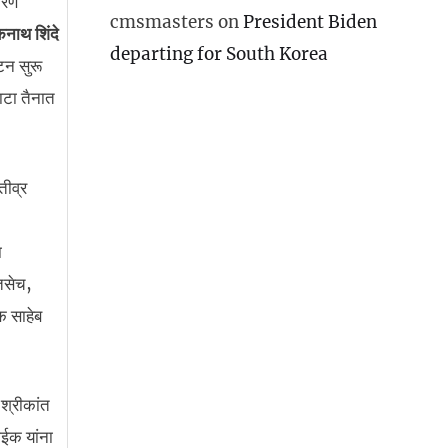
वरण
cmsmasters
on
President Biden
नाथ शिंदे
departing for South Korea
ाटन सुरू
ाटा तैनात
तीव्र
ा
तसेच,
क साहेब
श्रीकांत
ाईक यांना