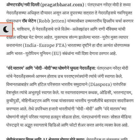
अ‍ॅम्स्टरडॅम/नवी दिल्ली (pragatbharat.com) :
पंतप्रधान नरेंद्र मोदी हे सध्या
नेदरलँड्सच्या अधिकृत दौऱ्यावर असून आज दुपारच्या सत्रात ते नेदरलँड्सचे नवनियुक्त
पंतप्रधान
रॉब जेटेन
(Robb Jetten) यांच्यासोबत उच्चस्तरीय द्विपक्षीय चर्चा करणार
आहेत. याशिवाय, ते नेदरलँड्सचे राजे विलेम-अलेक्झांडर आणि राणी मॅक्सिमा यांची
देखील सदिच्छा भेट घेणार आहेत. नुकत्याच संपन्न झालेल्या भारत-युरोप मुक्त व्यापार
करारानंतर (India-Europe FTA) भारताच्या दृष्टीने हा दौरा अत्यंत धोरणात्मक
आणि भारत-युरोपियन युनियन (EU) संबंधांना नवी दिशा देणारा ठरणार आहे.
‘वंदे मातरम’ आणि ‘मोदी-मोदी’च्या घोषणेने घुमला नेदरलँड्स:
पंतप्रधान नरेंद्र मोदी
यांचे नेदरलँड्समध्ये आगमन होताच डच परराष्ट्रमंत्र्यांनी त्यांचे जंगी स्वागत केले.
विमानतळाबाहेर आणि हॉटेल परिसरात भारतीय समुदायाने (Diaspora) पारंपरिक
वेशभूषेत त्यांचे अभूतपूर्व स्वागत केले. या स्वागतादरम्यान कथक, ओडिसी, भरतनाट्यम,
कुचीपुडी, मोहिनीअट्टम आणि गरबा यांसारख्या भारतीय नृत्यशैलींचे बहारदार सादरीकरण
करण्यात आले. तेथे उपस्थित हजारो भारतीयांनी ‘मोदी-मोदी’ आणि ‘वंदे मातरम’च्या
घोषणांनी संपूर्ण परिसर गदागदा हलवून सोडला होता. पंतप्रधानांनी स्वतः सोशल मीडिया
पोस्टद्वारे या अद्भुत स्वागताचे व्हिडिओ आणि फोटो शेअर करत आनंद व्यक्त केला आहे.
सेमीकंडक्टर चिप्स आणि AI क्षेत्रात होणार मोठे करार:
नेदरलँड्स हा तंत्रज्ञान आणि