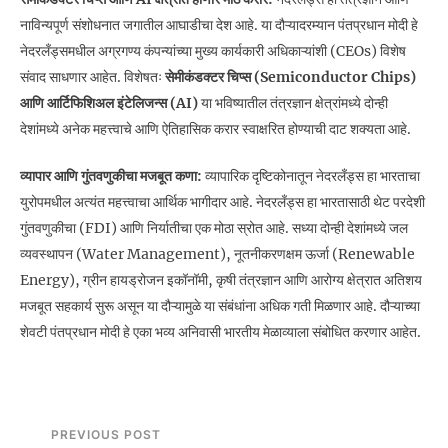
नाविन्यपूर्ण संशोधनात जगातील आघाडीचा देश आहे. या दौऱ्यादरम्यान पंतप्रधान मोदी हे
नेदरलँड्समधील अग्रगण्य कंपन्यांच्या मुख्य कार्यकारी अधिकाऱ्यांशी (CEOs) विशेष
संवाद साधणार आहेत. विशेषतः
सेमीकंडक्टर चिप्स (Semiconductor Chips)
आणि आर्टिफिशिअल इंटेलिजन्स (AI)
या भविष्यातील तंत्रज्ञान क्षेत्रांमध्ये दोन्ही
देशांमध्ये अनेक महत्त्वाचे आणि ऐतिहासिक करार स्वाक्षरित होण्याची दाट शक्यता आहे.
व्यापार आणि गुंतवणुकीचा मजबूत कणा:
व्यापारिक दृष्टिकोनातून नेदरलँड्स हा भारताचा
युरोपमधील अत्यंत महत्त्वाचा आर्थिक भागीदार आहे. नेदरलँड्स हा भारतासाठी थेट परदेशी
गुंतवणुकीचा (FDI) आणि निर्यातीचा एक मोठा स्रोत आहे. सध्या दोन्ही देशांमध्ये जल
व्यवस्थापन (Water Management), नूतनीकरणक्षम ऊर्जा (Renewable
Energy), ग्रीन हायड्रोजन इकॉनॉमी, कृषी तंत्रज्ञान आणि आरोग्य क्षेत्रात अतिशय
मजबूत सहकार्य सुरू असून या दौऱ्यामुळे या संबंधांना अधिक गती मिळणार आहे. दौऱ्याच्या
शेवटी पंतप्रधान मोदी हे एका भव्य अनिवासी भारतीय मेळाव्याला संबोधित करणार आहेत.
PREVIOUS POST