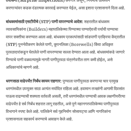
तपासणी (Surprise Inspections)
करणार असून, नियमांचे उल्लंघन
करणाऱ्यांवर कडक दंडात्मक कारवाई करण्यात येईल, असा इशारा प्रशासनाने दिला आहे.
बांधकामांसाठी एसटीपीचे (STP) पाणी वापरण्याचे आदेश:
शहरातील बांधकाम
व्यावसायिकांना (Builders) महापालिकेच्या पिण्याच्या पाण्याऐवजी पर्यायी पाण्याचा
वापर सक्तीचा करण्यात आला आहे. बांधकाम प्रकल्पांसाठी सांडपाणी प्रक्रिया केंद्रातील
(
STP
) पुनर्नवीकरण केलेले पाणी, कूपनलिका (Borewells) किंवा अधिकृत
पुरवठादारांकडून घेतलेले पाणी वापरण्याचा सल्ला देण्यात आला आहे. बांधकामांकडे जाणारे
पिण्याचे पाणी वळवल्यामुळे नागरी पाणीपुरवठा यंत्रणेवरील ताण कमी होईल, असे
अधिकाऱ्यांचे म्हणणे आहे.
धरणसाठा वाढेपर्यंत निर्बंध कायम राहणार:
पुण्याला पाणीपुरवठा करणाऱ्या चार प्रमुख
धरणांमधील उपयुक्त साठा अत्यंत मर्यादित राहिला आहे. हवामान तज्ज्ञांनी आगामी दिवसांत
पाऊस वाढण्याची शक्यता वर्तवली असली, तरी धरणांमधील पाण्याची आवक लक्षणीयरीत्या
वाढेपर्यंत हे सर्व निर्बंध शहरात लागू राहतील, असे पुणे महानगरपालिकेच्या पाणीपुरवठा
विभागाने स्पष्ट केले आहे. पालिकेने सर्व गृहनिर्माण सोसायट्या आणि नागरिकांना
प्रशासनाला सहकार्य करण्याचे आवाहन केले आहे.