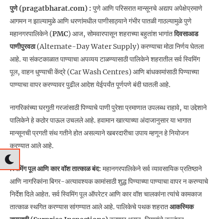
पुणे (pragatbharat.com) :
पुणे आणि परिसरात मान्सूनचे अद्याप अपेक्षेप्रमाणे
आगमन न झाल्यामुळे आणि धरणांमधील पाणीसाठ्याने गंभीर पातळी गाठल्यामुळे पुणे
महानगरपालिकेने (
PMC
) आज, सोमवारपासून शहराच्या बहुतांश भागांत
दिवसाआड
पाणीपुरवठा
(Alternate-Day Water Supply) करण्याचा मोठा निर्णय घेतला
आहे. या संकटकाळात पाण्याचा अपव्यय टाळण्यासाठी पालिकेने शहरातील सर्व स्विमिंग
पूल, वाहन धुण्याची केंद्रे (Car Wash Centres) आणि बांधकामांसाठी पिण्याच्या
पाण्याचा वापर करण्यावर पुढील आदेश येईपर्यंत पूर्णपणे बंदी घातली आहे.
नागरिकांच्या घरगुती गरजांसाठी पिण्याचे पाणी पुरेशा प्रमाणात उपलब्ध राहावे, या उद्देशाने
पालिकेने हे कठोर पाऊल उचलले आहे. हवामान खात्याच्या अंदाजानुसार या भागात
मान्सूनची प्रगती संथ गतीने होत असल्याने खबरदारीचा उपाय म्हणून हे नियोजन
करण्यात आले आहे.
स्विमिंग पूल आणि कार वॉश तात्काळ बंद:
महानगरपालिकेने सर्व व्यावसायिक प्रतिष्ठाने
आणि नागरिकांना बिगर-अत्यावश्यक कामांसाठी शुद्ध पिण्याच्या पाण्याचा वापर न करण्याचे
निर्देश दिले आहेत. सर्व स्विमिंग पूल ऑपरेटर आणि कार वॉश चालकांना त्यांचे कामकाज
तात्काळ स्थगित करण्यास सांगण्यात आले आहे. पालिकेचे पथक शहरात
आकस्मिक