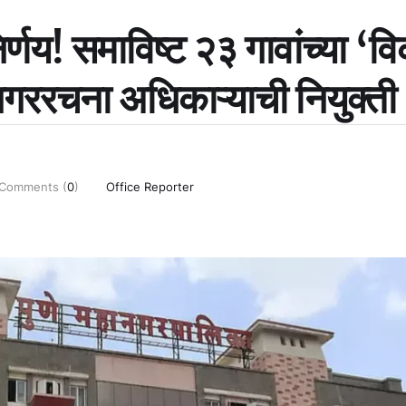
र्णय! समाविष्ट २३ गावांच्या ‘व
गररचना अधिकाऱ्याची नियुक्ती
Comments (
0
)
Office Reporter