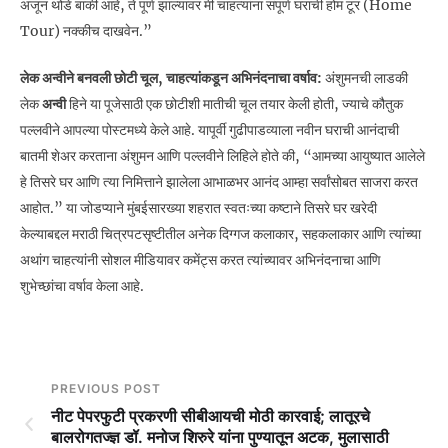
अजून थोडे बाकी आहे, ते पूर्ण झाल्यावर मी चाहत्यांना संपूर्ण घराची होम टूर (Home
Tour) नक्कीच दाखवेन.”
लेक अन्वीने बनवली छोटी चूल, चाहत्यांकडून अभिनंदनाचा वर्षाव:
अंशुमनची लाडकी
लेक
अन्वी
हिने या पूजेसाठी एक छोटीशी मातीची चूल तयार केली होती, ज्याचे कौतुक
पल्लवीने आपल्या पोस्टमध्ये केले आहे. यापूर्वी गुढीपाडव्याला नवीन घराची आनंदाची
बातमी शेअर करताना अंशुमन आणि पल्लवीने लिहिले होते की, “आमच्या आयुष्यात आलेले
हे तिसरे घर आणि त्या निमित्ताने झालेला आभाळभर आनंद आम्हा सर्वांसोबत साजरा करत
आहोत.” या जोडप्याने मुंबईसारख्या शहरात स्वतःच्या कष्टाने तिसरे घर खरेदी
केल्याबद्दल मराठी चित्रपटसृष्टीतील अनेक दिग्गज कलाकार, सहकलाकार आणि त्यांच्या
अथांग चाहत्यांनी सोशल मीडियावर कमेंट्स करत त्यांच्यावर अभिनंदनाचा आणि
शुभेच्छांचा वर्षाव केला आहे.
PREVIOUS POST
नीट पेपरफुटी प्रकरणी सीबीआयची मोठी कारवाई; लातूरचे
बालरोगतज्ज्ञ डॉ. मनोज शिरुरे यांना पुण्यातून अटक, मुलासाठी