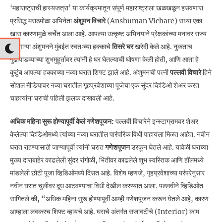
‘महाराष्ट्राची हास्यजत्रा’ या कार्यक्रमातून संपूर्ण महाराष्ट्राला खळखळून हसवणारा
प्रसिद्ध मराठमोळा अभिनेता
अंशुमन विचारे
(Anshuman Vichare) सध्या एका
खास कारणामुळे चर्चेत आला आहे. आपल्या उत्कृष्ट अभिनयाने प्रेक्षकांच्या मनावर राज्य
करणाऱ्या अंशुमनने मुंबईत स्वतःच्या हक्काचे
तिसरे घर
खरेदी केले आहे. नुकताच
गुढीपाडव्याच्या शुभमुहूर्तावर त्यांनी हे घर घेतल्याची घोषणा केली होती, आणि आता हे
कुटुंब आपल्या हक्काच्या नव्या घरात शिफ्ट झाले आहे. अंशुमनची पत्नी
पल्लवी विचारे
हिने
सोशल मीडियावर नव्या घरातील गृहप्रवेशाच्या पूजेचा एक सुंदर व्हिडिओ शेअर करत
चाहत्यांना घराची पहिली झलक दाखवली आहे.
अधिक महिना सुरू होण्यापूर्वी केलं गणेशपूजन:
पल्लवी विचारेने इन्स्टाग्रामवर शेअर
केलेल्या व्हिडिओमध्ये त्यांच्या नव्या घरातील पारंपरिक विधी पाहायला मिळत आहेत. नवीन
घरात राहण्यासाठी जाण्यापूर्वी त्यांनी घरात
गणेशपूजन
उरकून घेतले आहे. यावेळी घराच्या
मुख्य दाराबाहेर काढलेली सुंदर रांगोळी, भिंतीवर काढलेले शुभ स्वस्तिक आणि हॉलमध्ये
मांडलेली छोटी पूजा व्हिडिओमध्ये दिसत आहे. विशेष म्हणजे, गृहप्रवेशाच्या परंपरेनुसार
नवीन घरात चुलीवर दूध आटवण्याचा विधी देखील करण्यात आला. पल्लवीने व्हिडिओत
सांगितले की, “अधिक महिना सुरू होण्यापूर्वी आम्ही गणेशपूजन करून घेतले आहे, कारण
आम्हाला लवकरच शिफ्ट व्हायचे आहे. घराचे अंतर्गत सजावटीचे (Interior) काम