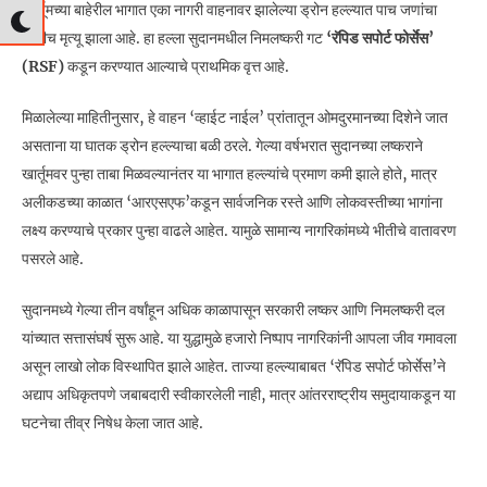
खार्तूमच्या बाहेरील भागात एका नागरी वाहनावर झालेल्या ड्रोन हल्ल्यात पाच जणांचा
जागीच मृत्यू झाला आहे. हा हल्ला सुदानमधील निमलष्करी गट
‘रॅपिड सपोर्ट फोर्सेस’
(RSF)
कडून करण्यात आल्याचे प्राथमिक वृत्त आहे.
मिळालेल्या माहितीनुसार, हे वाहन ‘व्हाईट नाईल’ प्रांतातून ओमदुरमानच्या दिशेने जात
असताना या घातक ड्रोन हल्ल्याचा बळी ठरले. गेल्या वर्षभरात सुदानच्या लष्कराने
खार्तूमवर पुन्हा ताबा मिळवल्यानंतर या भागात हल्ल्यांचे प्रमाण कमी झाले होते, मात्र
अलीकडच्या काळात ‘आरएसएफ’कडून सार्वजनिक रस्ते आणि लोकवस्तीच्या भागांना
लक्ष्य करण्याचे प्रकार पुन्हा वाढले आहेत. यामुळे सामान्य नागरिकांमध्ये भीतीचे वातावरण
पसरले आहे.
सुदानमध्ये गेल्या तीन वर्षांहून अधिक काळापासून सरकारी लष्कर आणि निमलष्करी दल
यांच्यात सत्तासंघर्ष सुरू आहे. या युद्धामुळे हजारो निष्पाप नागरिकांनी आपला जीव गमावला
असून लाखो लोक विस्थापित झाले आहेत. ताज्या हल्ल्याबाबत ‘रॅपिड सपोर्ट फोर्सेस’ने
अद्याप अधिकृतपणे जबाबदारी स्वीकारलेली नाही, मात्र आंतरराष्ट्रीय समुदायाकडून या
घटनेचा तीव्र निषेध केला जात आहे.