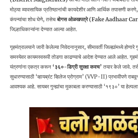
मोठ्या व्यावसायिक प्रतिष्ठानांची कायदेशीर आणि आर्थिक तपासणी करण
कंपन्यांचा शोध घेणे, तसेच
बोगस ओळखपत्रे (Fake Aadhaar Ca
जिल्हाधिकाऱ्यांना देण्यात आल्या आहेत.
गृहमंत्रालयाने जारी केलेल्या निवेदनानुसार, सीमावर्ती जिल्ह्यांमध्ये ह
समस्येवर कायमस्वरूपी तोडगा काढण्याचे आदेश देण्यात आले आहेत. गृहमंत्र्
यंत्रणांना एकत्र करून
‘३६०-डिग्री सुरक्षा कवच’
तयार केले जावे. तस
सुधारण्यासाठी ‘व्हायब्रंट व्हिलेज प्रोग्राम’ (VVP-II) प्रभावीपणे रा
आवश्यक आहे. सायबर गुन्ह्यांचा मुकाबला करण्यासाठी ‘१९३०’ या हेल्पलाईन क