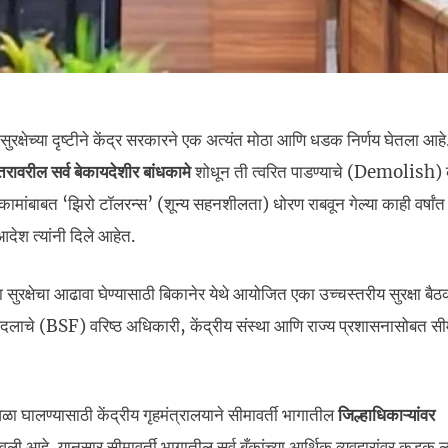
सुरक्षेच्या दृष्टीने केंद्र सरकारने एक अत्यंत मोठा आणि धडक निर्णय घेतला आहे.
रावरील सर्व बेकायदेशीर बांधकामे
शोधून ती त्वरित पाडण्याचे (Demolish
कामांबाबत ‘झिरो टॉलरन्स’ (शून्य सहनशीलता) धोरण राबवून गेल्या काही वर्षांत
देश त्यांनी दिले आहेत.
सुरक्षेचा आढावा घेण्यासाठी बिकानेर येथे आयोजित एका उच्चस्तरीय सुरक्षा बैठ
क्षा दलाचे (BSF) वरिष्ठ अधिकारी, केंद्रीय संस्था आणि राज्य प्रशासनासोबत सी
ा घालण्यासाठी केंद्रीय गृहमंत्रालयाने सीमावर्ती भागातील
जिल्हाधिकाऱ्यांवर
 आहे. यानुसार सीमावर्ती भागातील सर्व बँकांच्या आर्थिक व्यवहारांवर कडक लक्