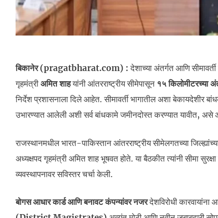
बिकानेर (pragatbharat.com) :
देशाच्या अंतर्गत आणि सीमावर्ती 
गृहमंत्री
अमित शाह
यांनी आंतरराष्ट्रीय सीमेपासून
१५ किलोमीटरच्या अंत
निर्देश प्रशासनाला दिले आहेत. सीमावर्ती भागातील अशा बेकायदेशीर बांध
उभारण्यात आलेली अशी सर्व बांधकामे जमीनदोस्त करण्यात यावीत, असे आ
राजस्थानमधील भारत-पाकिस्तान आंतरराष्ट्रीय सीमेलगतच्या जिल्ह्यांच्या 
अध्यक्षपद गृहमंत्री अमित शाह भूषवत होते. या बैठकीत त्यांनी सीमा सुर
व्यवस्थापनावर सविस्तर चर्चा केली.
बोगस आधार कार्ड आणि बनावट कंपन्यांवर नजर
देशविरोधी कारवायांना आळ
(District Magistrates)
अत्यंत मोठी आणि नवीन जबाबदारी सोपवली