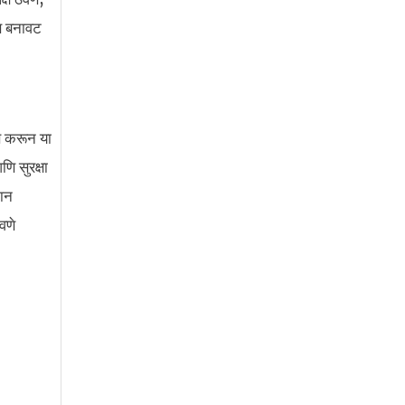
ि बनावट
ास करून या
ि सुरक्षा
मान
वणे