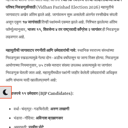
परिषद निवडणुकीसाठी
(Vidhan Parishad Election 2026) महायुतीचे
जागावाटप अखेर अंतिम झाले आहे. जागांवरून सुरू असलेली अंतर्गत रस्सीखेच संपली
असून एकूण
१७ जागांसाठी
तिन्ही पक्षांमध्ये एकमत झाले आहे. निश्चित झालेल्या अंतिम
फॉर्म्युल्यानुसार,
भाजप ११, शिवसेना ४ तर राष्ट्रवादी काँग्रेस २ जागांवर
ही निवडणूक
लढवणार आहे.
महायुतीची जागावाटप रणनीती आणि उमेदवारांची नावे:
स्थानिक स्वराज्य संस्थांच्या
निवडणुका रखडल्यामुळे गेल्या दोन-अडीच वर्षांपासून या जागा रिक्त होत्या. निवडणूक
आयोगाच्या नियमानुसार, ७५ टक्के मतदार संख्या उपलब्ध असल्यामुळे या जागांवर
निवडणूक घेतली जात आहे. महायुतीमधील पक्षांनी जाहीर केलेली उमेदवारांची अधिकृत
आणि संभाव्य यादी खालीलप्रमाणे आहे:
१. भाजपचे ११ उमेदवार (BJP Candidates):
वर्धा-चंद्रपूर-गडचिरोली:
अरुण लखाणी
भंडारा-गोंदिया:
अविनाश ब्राह्मणकर
अमरावती:
प्रवीण पोटे