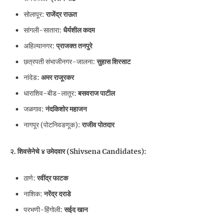
सोलापूर:
राजेंद्र राऊत
सांगली-सातारा:
धैर्यशील कदम
अहिल्यानगर:
प्राजक्त तनपुरे
छत्रपती संभाजीनगर-जालना:
सुहास शिरसाट
नांदेड:
अमर राजूरकर
धाराशिव-बीड-लातूर:
बसवराज पाटील
जळगाव:
नंदकिशोर महाजन
नागपूर (पोटनिवडणूक):
राजीव पोतदार
२. शिवसेनेचे ४ उमेदवार (Shivsena Candidates):
ठाणे:
रवींद्र फाटक
नाशिक:
नरेंद्र दराडे
परभणी-हिंगोली:
सईद खान