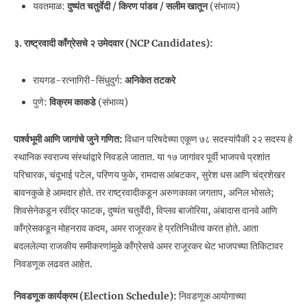
यवतमाळ:
दुष्यंत चतुर्वेदी / किरण पांडव / सलीम खातून
(संभाव्य)
३. राष्ट्रवादी काँग्रेसचे २ उमेदवार (NCP Candidates):
रायगड-रत्नागिरी-सिंधुदुर्ग:
अनिकेत तटकरे
पुणे:
विक्रम काकडे
(संभाव्य)
पार्श्वभूमी आणि जागांचे जुने गणित:
विधान परिषदेच्या एकूण ७८ सदस्यांपैकी २२ सदस्य हे
स्थानिक स्वराज्य संस्थांद्वारे निवडले जातात. या १७ जागांवर पूर्वी भाजपचे प्रशांत
परिचारक, चंदूभाई पटेल, परिणय फुके, रामदास आंबटकर, सुरेश धस आणि चंद्रशेखर
बावनकुळे हे आमदार होते. तर राष्ट्रवादीकडून अरुणकाका जगताप, अनिल भोसले;
शिवसेनेकडून रवींद्र फाटक, दुष्यंत चतुर्वेदी, विप्लव बाजोरिया, अंबादास दानवे आणि
काँग्रेसकडून मोहनराव कदम, अमर राजूरकर हे प्रतिनिधीत्व करत होते. आता
बदललेल्या राजकीय समीकरणांमुळे काँग्रेसचे अमर राजूरकर थेट भाजपच्या तिकिटावर
निवडणूक लढवत आहेत.
निवडणूक कार्यक्रम (Election Schedule):
निवडणूक आयोगाच्या