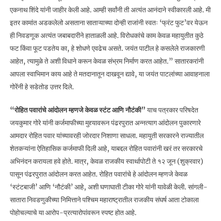
एकनाथ शिंदे यांनी जाहीर केली आहे. आम्ही सर्वांनी ती अत्यंत आनंदाने स्वीकारली आहे. मी
इतर कामांत अडकलेलो असताना साताऱ्याच्या दोन्ही राजांनी स्वतः ‘फ्रंट फुट’वर येऊन
ही निवडणूक अत्यंत जबाबदारीने हाताळली आहे. विरोधकांचे काम केवळ महायुतीत कुठे
फट किंवा फूट पडतेय का, हे शोधणे एवढेच असते. जयंत पाटील हे कसलेले राजकारणी
आहेत, त्यामुळे ते अशी विधाने करून केवळ संभ्रम निर्माण करत आहेत.” सातारकरांनी
आपला स्वाभिमान काय आहे ते मतदानातून दाखवून द्यावे, या जयंत पाटलांच्या आवाहनाला
गोरेंनी हे सडेतोड उत्तर दिले.
“रोहित पवारांचे आंदोलन म्हणजे केवळ स्टंट आणि नौटंकी”
याच पत्रकार परिषदेत
जयकुमार गोरे यांनी कर्जमाफीच्या मुद्द्यावरून पंढरपुरात अन्नत्याग आंदोलन पुकारणारे
आमदार रोहित पवार यांच्यावरही जोरदार निशाणा साधला. महायुती सरकारने राज्यातील
शेतकऱ्यांना ऐतिहासिक कर्जमाफी दिली आहे, याबद्दल रोहित पवारांनी खरं तर सरकारचे
अभिनंदन करायला हवे होते. मात्र, केवळ राजकीय स्वार्थापोटी ते १२ जून (शुक्रवार)
पासून पंढरपुरात आंदोलन करत आहेत. रोहित पवारांचे हे आंदोलन म्हणजे केवळ
‘स्टंटबाजी’ आणि ‘नौटंकी’ आहे, अशी घणाघाती टीका गोरे यांनी यावेळी केली. सांगली-
सातारा निवडणुकीच्या निमित्ताने पश्चिम महाराष्ट्रातील राजकीय संघर्ष आता टोकाला
पोहोचल्याचे या आरोप-प्रत्यारोपांवरून स्पष्ट होत आहे.