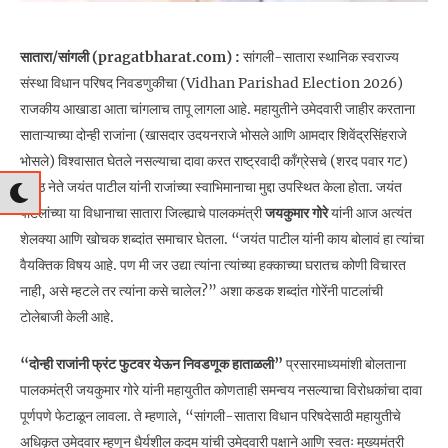
सातारा/सांगली (pragatbharat.com) :
सांगली-सातारा स्थानिक स्वराज्य
संस्था विधान परिषद निवडणुकीचा (Vidhan Parishad Election 2026)
राजकीय आखाडा आता चांगलाच तापू लागला आहे. महायुतीने उमेदवारी जाहीर करताना
साताऱ्याच्या दोन्ही राजांना (खासदार उदयनराजे भोसले आणि आमदार शिवेंद्रसिंहराजे
भोसले) विश्वासात घेतले नसल्याचा दावा करत राष्ट्रवादी काँग्रेसचे (शरद पवार गट)
ज्येष्ठ नेते जयंत पाटील यांनी राजांच्या स्वाभिमानाचा मुद्दा उपस्थित केला होता. जयंत
पाटलांच्या या विधानाचा सातारा जिल्ह्याचे पालकमंत्री
जयकुमार गोरे
यांनी आज अत्यंत
शेलक्या आणि खोचक शब्दांत समाचार घेतला. “जयंत पाटील यांनी काय बोलावं हा त्यांचा
वैयक्तिक विषय आहे. पण मी जर उद्या त्यांना त्यांच्या हक्काच्या घरातच कोणी विचारत
नाही, असे म्हटले तर त्यांना कसे चालेल?” अशा कडक शब्दांत गोरेंनी पाटलांची
टोलेबाजी केली आहे.
“दोन्ही राजांनी फ्रंट फुटवर येऊन निवडणूक हाताळली”
प्रसारमाध्यमांशी बोलताना
पालकमंत्री जयकुमार गोरे यांनी महायुतीत कोणताही समन्वय नसल्याचा विरोधकांचा दावा
पूर्णपणे फेटाळून लावला. ते म्हणाले, “सांगली-सातारा विधान परिषदेसाठी महायुतीचे
अधिकृत उमेदवार म्हणून धैर्यशील कदम यांची उमेदवारी पक्षाने आणि स्वतः मुख्यमंत्री