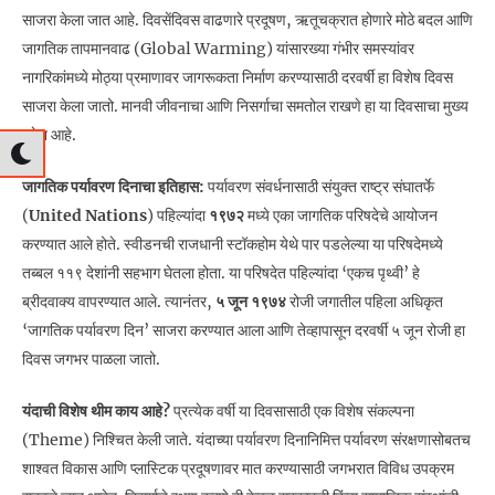
साजरा केला जात आहे. दिवसेंदिवस वाढणारे प्रदूषण, ऋतूचक्रात होणारे मोठे बदल आणि
जागतिक तापमानवाढ (Global Warming) यांसारख्या गंभीर समस्यांवर
नागरिकांमध्ये मोठ्या प्रमाणावर जागरूकता निर्माण करण्यासाठी दरवर्षी हा विशेष दिवस
साजरा केला जातो. मानवी जीवनाचा आणि निसर्गाचा समतोल राखणे हा या दिवसाचा मुख्य
उद्देश आहे.
जागतिक पर्यावरण दिनाचा इतिहास:
पर्यावरण संवर्धनासाठी संयुक्त राष्ट्र संघातर्फे
(
United Nations
) पहिल्यांदा
१९७२
मध्ये एका जागतिक परिषदेचे आयोजन
करण्यात आले होते. स्वीडनची राजधानी स्टॉकहोम येथे पार पडलेल्या या परिषदेमध्ये
तब्बल ११९ देशांनी सहभाग घेतला होता. या परिषदेत पहिल्यांदा ‘एकच पृथ्वी’ हे
ब्रीदवाक्य वापरण्यात आले. त्यानंतर,
५ जून १९७४
रोजी जगातील पहिला अधिकृत
‘जागतिक पर्यावरण दिन’ साजरा करण्यात आला आणि तेव्हापासून दरवर्षी ५ जून रोजी हा
दिवस जगभर पाळला जातो.
यंदाची विशेष थीम काय आहे?
प्रत्येक वर्षी या दिवसासाठी एक विशेष संकल्पना
(Theme) निश्चित केली जाते. यंदाच्या पर्यावरण दिनानिमित्त पर्यावरण संरक्षणासोबतच
शाश्वत विकास आणि प्लास्टिक प्रदूषणावर मात करण्यासाठी जगभरात विविध उपक्रम