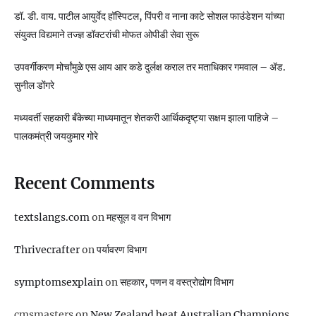
डॉ. डी. वाय. पाटील आयुर्वेद हॉस्पिटल, पिंपरी व नाना काटे सोशल फाउंडेशन यांच्या
संयुक्त विद्यमाने तज्ज्ञ डॉक्टरांची मोफत ओपीडी सेवा सुरू
उपवर्गीकरण मोर्चांमुळे एस आय आर कडे दुर्लक्ष कराल तर मताधिकार गमवाल – ॲड.
सुनील डोंगरे
मध्यवर्ती सहकारी बँकेच्या माध्यमातून शेतकरी आर्थिकदृष्ट्या सक्षम झाला पाहिजे –
पालकमंत्री जयकुमार गोरे
Recent Comments
textslangs.com
on
महसूल व वन विभाग
Thrivecrafter
on
पर्यावरण विभाग
symptomsexplain
on
सहकार, पणन व वस्‍त्रोद्योग विभाग
cmsmasters
on
New Zealand beat Australian Champions