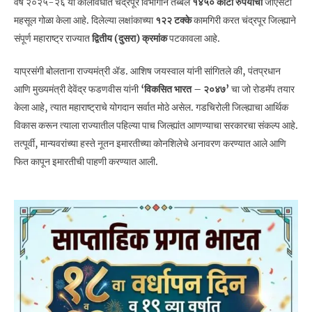
वर्ष २०२५-२६ या कालावधीत चंद्रपूर विभागाने तब्बल
१४५० कोटी रुपयांचा
जीएसटी
महसूल गोळा केला आहे. दिलेल्या लक्षांकाच्या
१२२ टक्के
कामगिरी करत चंद्रपूर जिल्ह्याने
संपूर्ण महाराष्ट्र राज्यात
द्वितीय (दुसरा) क्रमांक
पटकावला आहे.
याप्रसंगी बोलताना राज्यमंत्री ॲड. आशिष जयस्वाल यांनी सांगितले की, पंतप्रधान
आणि मुख्यमंत्री देवेंद्र फडणवीस यांनी
‘विकसित भारत – २०४७’
चा जो रोडमॅप तयार
केला आहे, त्यात महाराष्ट्राचे योगदान सर्वात मोठे असेल. गडचिरोली जिल्ह्याचा आर्थिक
विकास करून त्याला राज्यातील पहिल्या पाच जिल्ह्यांत आणण्याचा सरकारचा संकल्प आहे.
तत्पूर्वी, मान्यवरांच्या हस्ते नूतन इमारतीच्या कोनशिलेचे अनावरण करण्यात आले आणि
फित कापून इमारतीची पाहणी करण्यात आली.