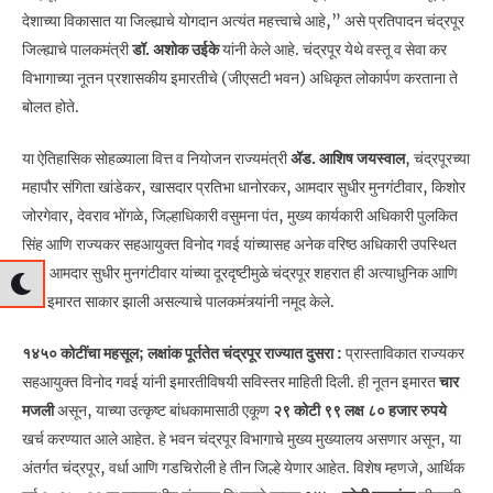
देशाच्या विकासात या जिल्ह्याचे योगदान अत्यंत महत्त्वाचे आहे,” असे प्रतिपादन चंद्रपूर
जिल्ह्याचे पालकमंत्री
डॉ. अशोक उईके
यांनी केले आहे. चंद्रपूर येथे वस्तू व सेवा कर
विभागाच्या नूतन प्रशासकीय इमारतीचे (जीएसटी भवन) अधिकृत लोकार्पण करताना ते
बोलत होते.
या ऐतिहासिक सोहळ्याला वित्त व नियोजन राज्यमंत्री
ॲड. आशिष जयस्वाल
, चंद्रपूरच्या
महापौर संगिता खांडेकर, खासदार प्रतिभा धानोरकर, आमदार सुधीर मुनगंटीवार, किशोर
जोरगेवार, देवराव भोंगळे, जिल्हाधिकारी वसुमना पंत, मुख्य कार्यकारी अधिकारी पुलकित
सिंह आणि राज्यकर सहआयुक्त विनोद गवई यांच्यासह अनेक वरिष्ठ अधिकारी उपस्थित
होते. आमदार सुधीर मुनगंटीवार यांच्या दूरदृष्टीमुळे चंद्रपूर शहरात ही अत्याधुनिक आणि
भव्य इमारत साकार झाली असल्याचे पालकमंत्र्यांनी नमूद केले.
१४५० कोटींचा महसूल; लक्षांक पूर्ततेत चंद्रपूर राज्यात दुसरा :
प्रास्ताविकात राज्यकर
सहआयुक्त विनोद गवई यांनी इमारतीविषयी सविस्तर माहिती दिली. ही नूतन इमारत
चार
मजली
असून, याच्या उत्कृष्ट बांधकामासाठी एकूण
२९ कोटी ९९ लक्ष ८० हजार रुपये
खर्च करण्यात आले आहेत. हे भवन चंद्रपूर विभागाचे मुख्य मुख्यालय असणार असून, या
अंतर्गत चंद्रपूर, वर्धा आणि गडचिरोली हे तीन जिल्हे येणार आहेत. विशेष म्हणजे, आर्थिक