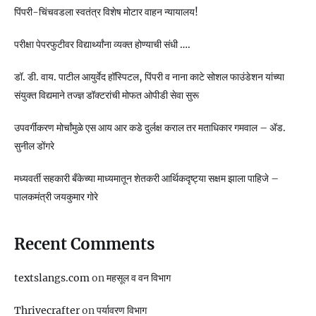
पिंपरी-चिंचवडला स्वतंत्र विशेष मोटार वाहन न्यायालय!
परीक्षा पेपरफुटीवर विद्यार्थ्यांना व्यक्त होण्याची संधी ….
डॉ. डी. वाय. पाटील आयुर्वेद हॉस्पिटल, पिंपरी व नाना काटे सोशल फाउंडेशन यांच्या
संयुक्त विद्यमाने तज्ज्ञ डॉक्टरांची मोफत ओपीडी सेवा सुरू
उपवर्गीकरण मोर्चांमुळे एस आय आर कडे दुर्लक्ष कराल तर मताधिकार गमवाल – ॲड.
सुनील डोंगरे
मध्यवर्ती सहकारी बँकेच्या माध्यमातून शेतकरी आर्थिकदृष्ट्या सक्षम झाला पाहिजे –
पालकमंत्री जयकुमार गोरे
Recent Comments
textslangs.com
on
महसूल व वन विभाग
Thrivecrafter
on
पर्यावरण विभाग