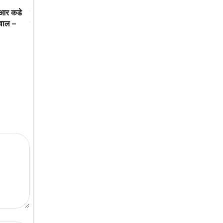
य आर कडे
मध्यवर्ती सहकारी बँकेच्या माध्यमातून
महाराष्ट्राने दूरदृष्टीचा शिक्ष
मवाल –
शेतकरी आर्थिकदृष्ट्या सक्षम झाला पाहिजे
गमावला
– पालकमंत्री जयकुमार गोरे