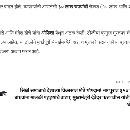
 पाडत होते. व्यापाऱ्यांनी आणलेली
३० लाख रुपयांची
रोकड (१० लाख आणि 
ारी आणि मंगेश ढोणे यांना
ओडिशा
येथून अटक केली. टोळीचा प्रमुख मुस्तफा शे
्या आहेत. या टोळीने मुंबईपूर्वी चेन्नईमध्येही अशाच प्रकारे फसवणुकीचा प्रयत
ँडलर’ अद्याप फरार आहे.
NEXT 
सिंधी समाजाचे देशाच्या विकासात मोठे योगदान! नागपुरात ३५० 
आणि
बांधवांना मालकी पट्ट्यांचे वाटप; मुख्यमंत्री देवेंद्र फडणवीस यांची
घ