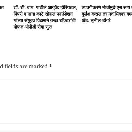
क्त
डॉ. डी. वाय. पाटील आयुर्वेद हॉस्पिटल,
उपवर्गीकरण मोर्चांमुळे एस आ
पिंपरी व नाना काटे सोशल फाउंडेशन
दुर्लक्ष कराल तर मताधिकार ग
यांच्या संयुक्त विद्यमाने तज्ज्ञ डॉक्टरांची
ॲड. सुनील डोंगरे
मोफत ओपीडी सेवा सुरू
d fields are marked
*