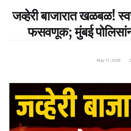
जव्हेरी बाजारात खळबळ! स्वस
फसवणूक; मुंबई पोलिसां
May 11, 2026