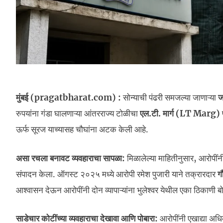
मुंबई (pragatbharat.com) :
सोन्याची पंढरी समजल्या जाणाऱ्या
ज
रुपयांना गंडा घालणाऱ्या आंतरराज्य टोळीचा
एल.टी. मार्ग (LT Marg)
ऊर्फ सूरज याच्यासह चौघांना अटक केली आहे.
असा रचला बनावट व्यवहाराचा सापळा:
मिळालेल्या माहितीनुसार, आरोपींनी
संपादन केला. ऑगस्ट २०२५ मध्ये आरोपी रमेश पुजारी याने तक्रारदार
ग
आश्वासन देऊन आरोपींनी दोन व्यापाऱ्यांना भुलेश्वर येथील एका ठिकाणी ब
साडेचार कोटींच्या व्यवहाराचा देखावा आणि पोबारा:
आरोपींनी एखाद्या अधि