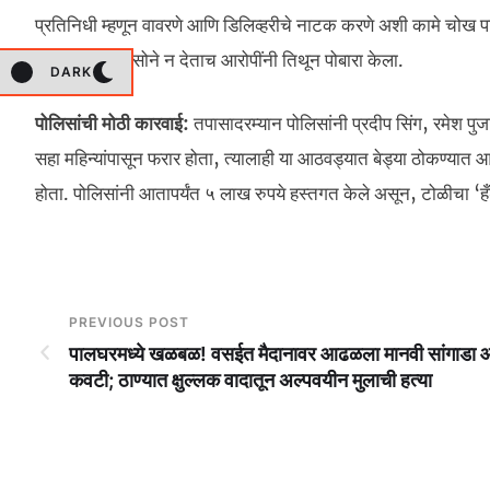
प्रतिनिधी म्हणून वावरणे आणि डिलिव्हरीचे नाटक करणे अशी कामे चोख पार
ताब्यात येताच, सोने न देताच आरोपींनी तिथून पोबारा केला.
DARK
पोलिसांची मोठी कारवाई:
तपासादरम्यान पोलिसांनी प्रदीप सिंग, रमेश पुज
सहा महिन्यांपासून फरार होता, त्यालाही या आठवड्यात बेड्या ठोकण्यात आल
होता. पोलिसांनी आतापर्यंत ५ लाख रुपये हस्तगत केले असून, टोळीचा ‘ह
PREVIOUS POST
पालघरमध्ये खळबळ! वसईत मैदानावर आढळला मानवी सांगाडा 
कवटी; ठाण्यात क्षुल्लक वादातून अल्पवयीन मुलाची हत्या