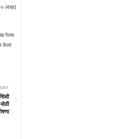
२० लाख)
ख गेल्या
्न केला
POST
सिंधी
 मोठी
ोषणा