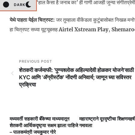
भागी सी’ आणि ‘हाल कैसा है जनाब का’ ही गाणी आजही जुन्या संगीतप्रेमींच
DARK
येथे पाहता येईल चित्रपट:
जर तुम्हाला वीकेंडला कुटुंबासोबत निखळ मनो
हा चित्रपट सध्या यूट्यूबसह
Airtel Xstream Play
,
Shemar
PREVIOUS POST
शेतकरी कर्जमाफी: ‘पुण्यश्लोक अहिल्यादेवी होळकर योजने’साठी
KYC आणि ‘ॲग्रीस्टॅक’ नोंदणी अनिवार्य; जाणून घ्या सविस्तर
प्रक्रिया
मध्यवर्ती सहकारी बँकेच्या माध्यमातून
महाराष्ट्राने दूरदृष्टीचा शिक्षणमहर्ष
लै
शेतकरी आर्थिकदृष्ट्या सक्षम झाला पाहिजे
गमावला
– पालकमंत्री जयकुमार गोरे