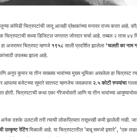
ुन्या कॉमेडी चित्रपटांची जादू आजही प्रेक्षकांच्या मनावर राज्य करत आहे. कौ
चित्रपटाची सध्या डिजिटल जगतात जोरदार चर्चा आहे. तब्बल २ तास ४४ मि
तो. हा अजरामर चित्रपट म्हणजे
१९५८
साली प्रदर्शित झालेला
‘चलती का नाम ग
षकांसाठी उपलब्ध झाला आहे.
 अनुप कुमार या तीन सख्ख्या भावांच्या मुख्य भूमिका असलेला हा चित्रपट त्
वर आपल्या बजेटच्या सुमारे सातपट म्हणजेच जवळपास
२.५ कोटी रुपयांचा
गल्ल
 होती. चित्रपटाची कथा एका गॅरेजभोवती आणि या तीन भावांच्या आयुष्याभोव
न अनेक दशके उलटली तरी त्याची लोकप्रियता तसूभरही कमी झालेली नाही. ज
ी उत्कृष्ट रेटिंग
मिळाली आहे. या चित्रपटातील ‘बाबू समजो इशारे’, ‘एक लड