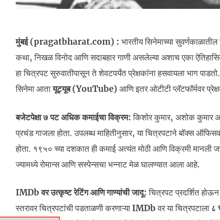
मुंबई (pragatbharat.com) :
भारतीय सिनेमाच्या सुवर्णकाळातील ज
कथा, निखळ विनोद आणि सदाबहार गाणी असलेल्या अशाच एका ऐतिहासिक 
हा चित्रपट सुरुवातीपासून ते शेवटपर्यंत प्रेक्षकांना हसवायला भाग पाड
सिनेमा आता
यूट्यूब (YouTube)
आणि इतर ओटीटी प्लॅटफॉर्मवर प्रेक्
बजेटपेक्षा ७ पट अधिक कमाईचा विक्रम:
किशोर कुमार, अशोक कुमार आणि
प्रचंड गाजला होता. उपलब्ध माहितीनुसार, या चित्रपटाने बॉक्स ऑफिस
होता. १९५० च्या दशकात ही कमाई अत्यंत मोठी आणि विक्रमी मानली जात
ज्यामध्ये रोमान्स आणि सस्पेन्सचा भन्नाट मेळ घालण्यात आला आहे.
IMDb वर उत्कृष्ट रेटिंग आणि गाण्यांची जादू:
चित्रपट प्रदर्शित होऊ
स्तरावर चित्रपटांची पडताळणी करणाऱ्या
IMDb
वर या चित्रपटाला
८ च