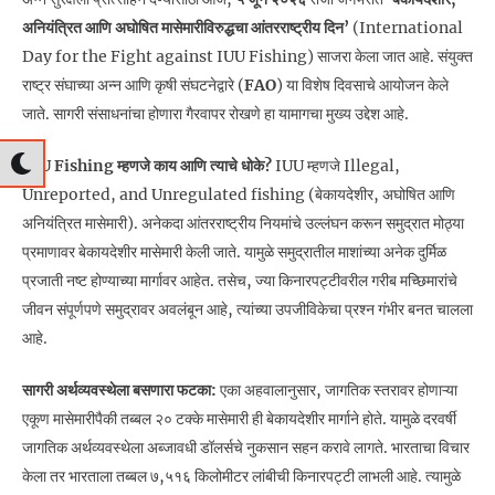
अनियंत्रित आणि अघोषित मासेमारीविरुद्धचा आंतरराष्ट्रीय दिन’
(International
Day for the Fight against IUU Fishing) साजरा केला जात आहे. संयुक्त
राष्ट्र संघाच्या अन्न आणि कृषी संघटनेद्वारे (
FAO
) या विशेष दिवसाचे आयोजन केले
जाते. सागरी संसाधनांचा होणारा गैरवापर रोखणे हा यामागचा मुख्य उद्देश आहे.
IUU Fishing म्हणजे काय आणि त्याचे धोके?
IUU म्हणजे Illegal,
Unreported, and Unregulated fishing (बेकायदेशीर, अघोषित आणि
अनियंत्रित मासेमारी). अनेकदा आंतरराष्ट्रीय नियमांचे उल्लंघन करून समुद्रात मोठ्या
प्रमाणावर बेकायदेशीर मासेमारी केली जाते. यामुळे समुद्रातील माशांच्या अनेक दुर्मिळ
प्रजाती नष्ट होण्याच्या मार्गावर आहेत. तसेच, ज्या किनारपट्टीवरील गरीब मच्छिमारांचे
जीवन संपूर्णपणे समुद्रावर अवलंबून आहे, त्यांच्या उपजीविकेचा प्रश्न गंभीर बनत चालला
आहे.
सागरी अर्थव्यवस्थेला बसणारा फटका:
एका अहवालानुसार, जागतिक स्तरावर होणाऱ्या
एकूण मासेमारीपैकी तब्बल २० टक्के मासेमारी ही बेकायदेशीर मार्गाने होते. यामुळे दरवर्षी
जागतिक अर्थव्यवस्थेला अब्जावधी डॉलर्सचे नुकसान सहन करावे लागते. भारताचा विचार
केला तर भारताला तब्बल ७,५१६ किलोमीटर लांबीची किनारपट्टी लाभली आहे. त्यामुळे