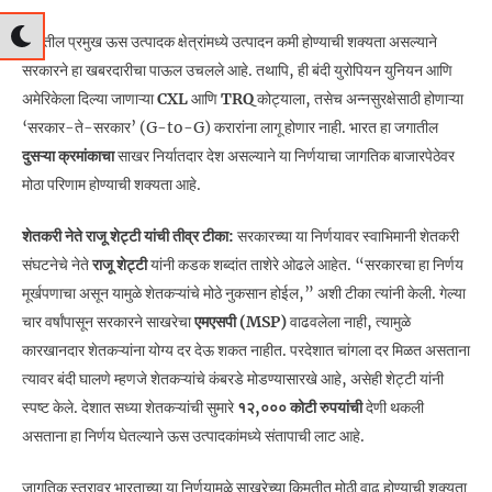
देशातील प्रमुख ऊस उत्पादक क्षेत्रांमध्ये उत्पादन कमी होण्याची शक्यता असल्याने
सरकारने हा खबरदारीचा पाऊल उचलले आहे. तथापि, ही बंदी युरोपियन युनियन आणि
अमेरिकेला दिल्या जाणाऱ्या
CXL
आणि
TRQ
कोट्याला, तसेच अन्नसुरक्षेसाठी होणाऱ्या
‘सरकार-ते-सरकार’ (G-to-G) करारांना लागू होणार नाही. भारत हा जगातील
दुसऱ्या क्रमांकाचा
साखर निर्यातदार देश असल्याने या निर्णयाचा जागतिक बाजारपेठेवर
मोठा परिणाम होण्याची शक्यता आहे.
शेतकरी नेते राजू शेट्टी यांची तीव्र टीका:
सरकारच्या या निर्णयावर स्वाभिमानी शेतकरी
संघटनेचे नेते
राजू शेट्टी
यांनी कडक शब्दांत ताशेरे ओढले आहेत. “सरकारचा हा निर्णय
मूर्खपणाचा असून यामुळे शेतकऱ्यांचे मोठे नुकसान होईल,” अशी टीका त्यांनी केली. गेल्या
चार वर्षांपासून सरकारने साखरेचा
एमएसपी (MSP)
वाढवलेला नाही, त्यामुळे
कारखानदार शेतकऱ्यांना योग्य दर देऊ शकत नाहीत. परदेशात चांगला दर मिळत असताना
त्यावर बंदी घालणे म्हणजे शेतकऱ्यांचे कंबरडे मोडण्यासारखे आहे, असेही शेट्टी यांनी
स्पष्ट केले. देशात सध्या शेतकऱ्यांची सुमारे
१२,००० कोटी रुपयांची
देणी थकली
असताना हा निर्णय घेतल्याने ऊस उत्पादकांमध्ये संतापाची लाट आहे.
जागतिक स्तरावर भारताच्या या निर्णयामुळे साखरेच्या किमतीत मोठी वाढ होण्याची शक्यता