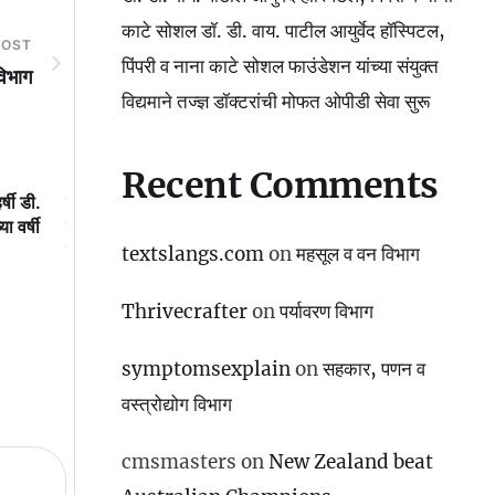
काटे सोशल डॉ. डी. वाय. पाटील आयुर्वेद हॉस्पिटल,
POST
पिंपरी व नाना काटे सोशल फाउंडेशन यांच्या संयुक्त
विभाग
विद्यमाने तज्ज्ञ डॉक्टरांची मोफत ओपीडी सेवा सुरू
Recent Comments
र्षी डी.
डॉ. डी. वाय. पाटील आयुर्वेद हॉस्पिटल,
महाराष्ट्रात पहिल्यांदाच ‘साह
ा वर्षी
पिंपरी व नाना काटे सोशल डॉ. डी. वाय.
नावाने झालेल्या ‘साहित्यरत
पाटील आयुर्वेद हॉस्पिटल, पिंपरी व नाना
मध्ये’ हजारो युवा एकत्र धाव
textslangs.com
on
महसूल व वन विभाग
काटे सोशल फाउंडेशन यांच्या संयुक्त
उपक्रमाबद्दल आमदार अमित ग
विद्यमाने तज्ज्ञ डॉक्टरांची मोफत ओपीडी
मनपा आयुक्त डॉ. विजय सूर्यव
Thrivecrafter
on
पर्यावरण विभाग
सेवा सुरू
विशेष अभिनंदन
symptomsexplain
on
सहकार, पणन व
वस्‍त्रोद्योग विभाग
cmsmasters
on
New Zealand beat