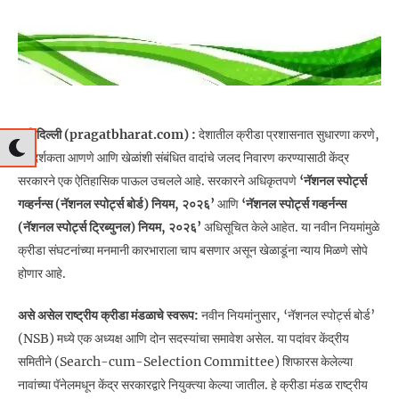
नवी दिल्ली (pragatbharat.com) :
देशातील क्रीडा प्रशासनात सुधारणा करणे,
पारदर्शकता आणणे आणि खेळांशी संबंधित वादांचे जलद निवारण करण्यासाठी केंद्र
सरकारने एक ऐतिहासिक पाऊल उचलले आहे. सरकारने अधिकृतपणे
‘नॅशनल स्पोर्ट्स
गव्हर्नन्स (नॅशनल स्पोर्ट्स बोर्ड) नियम, २०२६’
आणि
‘नॅशनल स्पोर्ट्स गव्हर्नन्स
(नॅशनल स्पोर्ट्स ट्रिब्युनल) नियम, २०२६’
अधिसूचित केले आहेत. या नवीन नियमांमुळे
क्रीडा संघटनांच्या मनमानी कारभाराला चाप बसणार असून खेळाडूंना न्याय मिळणे सोपे
होणार आहे.
असे असेल राष्ट्रीय क्रीडा मंडळाचे स्वरूप:
नवीन नियमांनुसार, ‘नॅशनल स्पोर्ट्स बोर्ड’
(NSB) मध्ये एक अध्यक्ष आणि दोन सदस्यांचा समावेश असेल. या पदांवर केंद्रीय
समितीने (Search-cum-Selection Committee) शिफारस केलेल्या
नावांच्या पॅनेलमधून केंद्र सरकारद्वारे नियुक्त्या केल्या जातील. हे क्रीडा मंडळ राष्ट्रीय