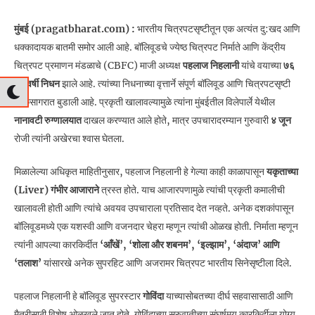
मुंबई (pragatbharat.com) :
भारतीय चित्रपटसृष्टीतून एक अत्यंत दु:खद आणि
धक्कादायक बातमी समोर आली आहे. बॉलिवूडचे ज्येष्ठ चित्रपट निर्माते आणि केंद्रीय
चित्रपट प्रमाणन मंडळाचे (CBFC) माजी अध्यक्ष
पहलाज निहलानी
यांचे वयाच्या
७६
व्या वर्षी निधन
झाले आहे. त्यांच्या निधनाच्या वृत्तार्ने संपूर्ण बॉलिवूड आणि चित्रपटसृष्टी
शोकसागरात बुडाली आहे. प्रकृती खालावल्यामुळे त्यांना मुंबईतील विलेपार्ले येथील
नानावटी रुग्णालयात
दाखल करण्यात आले होते, मात्र उपचारादरम्यान गुरुवारी
४ जून
रोजी त्यांनी अखेरचा श्वास घेतला.
मिळालेल्या अधिकृत माहितीनुसार, पहलाज निहलानी हे गेल्या काही काळापासून
यकृताच्या
(Liver) गंभीर आजाराने
त्रस्त होते. याच आजारपणामुळे त्यांची प्रकृती कमालीची
खालावली होती आणि त्यांचे अवयव उपचाराला प्रतिसाद देत नव्हते. अनेक दशकांपासून
बॉलिवूडमध्ये एक यशस्वी आणि वजनदार चेहरा म्हणून त्यांची ओळख होती. निर्माता म्हणून
त्यांनी आपल्या कारकिर्दीत
‘आँखें’, ‘शोला और शबनम’, ‘इल्झाम’, ‘अंदाज’ आणि
‘तलाश’
यांसारखे अनेक सुपरहिट आणि अजरामर चित्रपट भारतीय सिनेसृष्टीला दिले.
पहलाज निहलानी हे बॉलिवूड सुपरस्टार
गोविंदा
याच्यासोबतच्या दीर्घ सहवासासाठी आणि
मैत्रीसाठी विशेष ओळखले जात होते. गोविंदाच्या सुरुवातीच्या संघर्षमय कारकिर्दीला योग्य