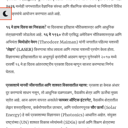
२०२६
मध्येही जगभरातील वैज्ञानिक संस्था आणि शैक्षणिक संस्थांमध्ये या निमित्ताने विविध
कार्यक्रमांचे आयोजन करण्यात आले आहे.
१६ मे हाच दिवस का निवडला?
या दिवसाचा इतिहास भौतिकशास्त्र आणि आधुनिक
तंत्रज्ञानाशी जोडलेला आहे.
१६ मे १९६०
रोजी प्रसिद्ध अमेरिकन भौतिकशास्त्रज्ञ आणि
अभियंता
थियोडोर मेमन
(Theodore Maiman) यांनी जगातील पहिल्या यशस्वी
‘लेझर’ (LASER)
किरणाचा शोध लावला आणि त्याचा यशस्वी प्रयोग केला होता.
विज्ञानाच्या इतिहासातील या अभूतपूर्व क्रांतीची आठवण म्हणून युनेस्कोने २०१७ मध्ये
दरवर्षी १६ मे हा दिवस आंतरराष्ट्रीय प्रकाश दिवस म्हणून साजरा करण्याचा निर्णय
घेतला.
प्रकाशाचे मानवी जीवनातील आणि शाश्वत विकासातील महत्त्व:
प्रकाश हा केवळ अंधार
दूर करण्याचे साधन नसून, तो आधुनिक दळणवळण, वैद्यकीय क्षेत्र आणि ऊर्जेचा मुख्य
स्रोत आहे. आज आपण वापरत असलेले
फायबर ऑप्टिक इंटरनेट
, वैद्यकीय क्षेत्रातील
लेझर शस्त्रक्रिया, कर्करोगावरील उपचार, आणि पर्यावरणपूरक
सौर ऊर्जा
(Solar
Energy) हे सर्व प्रकाशाच्या विज्ञानावर (Photonics) आधारित आहेत. संयुक्त
राष्ट्रांच्या (UN) शाश्वत विकास ध्येयांमध्ये (SDGs) ऊर्जा आणि शिक्षण क्षेत्राच्या