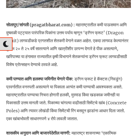
सोलापूर/सांगली (pragatbharat.com) :
महाराष्ट्रातील कमी पाऊसमान आणि
दुष्काळी पट्ट्यात पारंपरिक पिकांना उत्तम पर्याय म्हणून ‘ड्रॅगन फ्रूट’ (Dragon
Fruit) लागवडीकडे प्रगतशील शेतकरी वेगाने वळत आहेत. एकदा लागवड केल्यानंतर
पुढील २० ते २५ वर्षे सातत्याने आणि खात्रीशीर उत्पन्न देणारे हे पीक असल्याने,
खरिपाच्या या हंगामात राज्यातील कृषी विभागाने शेतकऱ्यांना ड्रॅगन फ्रूट लागवडीसाठी
विशेष प्रोत्साहन देण्याचे ठरवले आहे.
कमी पाण्यात आणि हलक्या जमिनीत येणारे पीक:
ड्रॅगन फ्रूट हे कॅक्टस (निवडुंग)
प्रवर्गातील वनस्पती असल्याने या पिकाला अत्यंत कमी पाण्याची आवश्यकता असते.
महाराष्ट्रातील पाण्याचा निचरा होणारी हलकी, मुरमाड किंवा खडकाळ जमीनही या
पिकासाठी उत्तम मानली जाते. पिकाच्या चांगल्या वाढीसाठी सिमेंटचे खांब (Concrete
Poles) आणि त्यावर लोखंडी किंवा सिमेंटची रिंग बसवून झाडांना आधार दिला जातो.
एका खांबाभोवती साधारणपणे ४ रोपे लावली जातात.
शासकीय अनुदान आणि बाजारपेठेतील मागणी:
महाराष्ट्र शासनाच्या ‘एकात्मिक