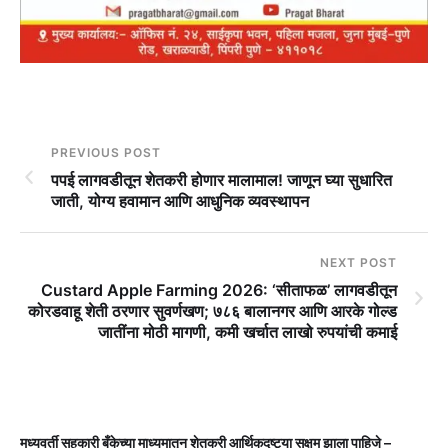
PREVIOUS POST
पपई लागवडीतून शेतकरी होणार मालामाल! जाणून घ्या सुधारित
जाती, योग्य हवामान आणि आधुनिक व्यवस्थापन
NEXT POST
Custard Apple Farming 2026: ‘सीताफळ’ लागवडीतून
कोरडवाहू शेती ठरणार सुवर्णखण; ७८६ बालानगर आणि आरके गोल्ड
जातींना मोठी मागणी, कमी खर्चात लाखो रुपयांची कमाई
मध्यवर्ती सहकारी बँकेच्या माध्यमातून शेतकरी आर्थिकदृष्ट्या सक्षम झाला पाहिजे –
म