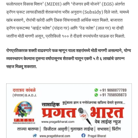
फलोत्पादन विकास मिशन’ (MIDH) आणि ‘रोजगार हमी योजने’ (EGS) अंतर्गत
ड्रॅगन फ्रूट लागवडीसाठी शेतकऱ्यांना भरीव अनुदान (Subsidy) दिले जाते. यामध्ये
खांब बसवणे, रोपांची खरेदी आणि ठिबक सिंचनासाठी आर्थिक मदत मिळते. बाजारात
ड्रॅगन फ्रूटच्या ‘व्हाईट फ्लेश’ (पांढरा गर) आणि ‘रेड फ्लेश’ (लाल गर) या दोन्ही
जातींना मोठी मागणी असून, प्रतिकिलो १०० ते दीडशे रुपयांपर्यंत घाऊक दर मिळतो.
रोगप्रतिकारक शक्ती वाढवणारे फळ म्हणून याला शहरांमध्ये मोठी मागणी असल्याने, योग्य
व्यवस्थापन केल्यास दुसऱ्या वर्षापासूनच शेतकरी यातून एकरी ५ ते ६ लाखांचे उत्पन्न
सहज मिळवू शकतात.